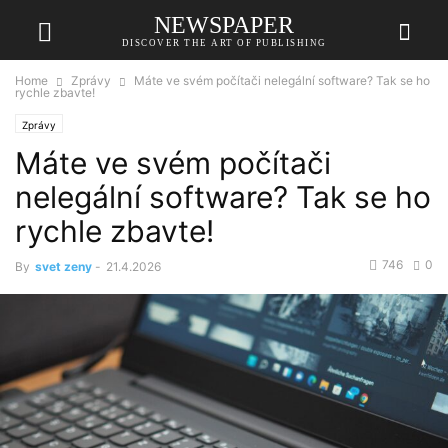
NEWSPAPER
DISCOVER THE ART OF PUBLISHING
Home
Zprávy
Máte ve svém počítači nelegální software? Tak se ho
rychle zbavte!
Zprávy
Máte ve svém počítači
nelegální software? Tak se ho
rychle zbavte!
746
0
By
svet zeny
-
21.4.2026