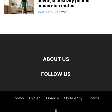
pevnější pokožky pomocí
moderních metod
svet zeny
-
1.7.2026
ABOUT US
FOLLOW US
Zprávy
Bydlení
Finance
Móda a Styl
Rodina
©