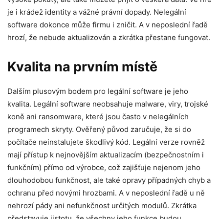
je i krádež identity a vážné právní dopady. Nelegální
software dokonce může firmu i zničit. A v neposlední řadě
hrozí, že nebude aktualizován a zkrátka přestane fungovat.
Kvalita na prvním místě
Dalším plusovým bodem pro legální software je jeho
kvalita. Legální software neobsahuje malware, viry, trojské
koně ani ransomware, které jsou často v nelegálních
programech skryty. Ověřený původ zaručuje, že si do
počítače neinstalujete škodlivý kód. Legální verze rovněž
mají přístup k nejnovějším aktualizacím (bezpečnostním i
funkčním) přímo od výrobce, což zajišťuje nejenom jeho
dlouhodobou funkčnost, ale také opravy případných chyb a
ochranu před novými hrozbami. A v neposlední řadě u ně
nehrozí pády ani nefunkčnost určitých modulů. Zkrátka
představuje jistotu, že všechny jeho funkce budou