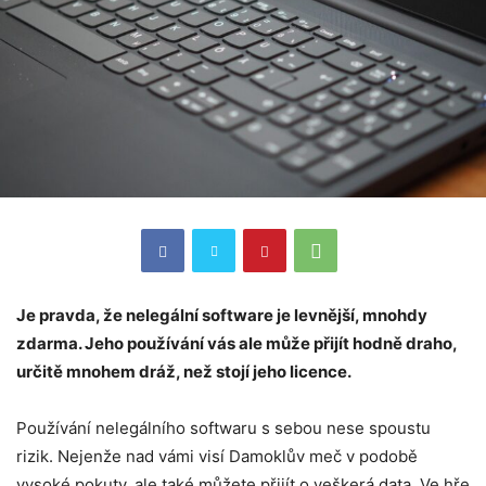
Je pravda, že nelegální software je levnější, mnohdy
zdarma. Jeho používání vás ale může přijít hodně draho,
určitě mnohem dráž, než stojí jeho licence.
Používání nelegálního softwaru s sebou nese spoustu
rizik. Nejenže nad vámi visí Damoklův meč v podobě
vysoké pokuty, ale také můžete přijít o veškerá data. Ve hře