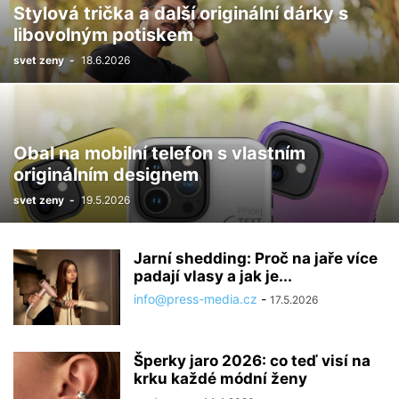
Stylová trička a další originální dárky s
libovolným potiskem
svet zeny
-
18.6.2026
Obal na mobilní telefon s vlastním
originálním designem
svet zeny
-
19.5.2026
Jarní shedding: Proč na jaře více
padají vlasy a jak je...
info@press-media.cz
-
17.5.2026
Šperky jaro 2026: co teď visí na
krku každé módní ženy