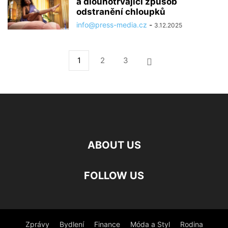
a dlouhotrvající způsob
odstranění chloupků
info@press-media.cz
-
3.12.2025
1
2
3
ABOUT US
FOLLOW US
Zprávy
Bydlení
Finance
Móda a Styl
Rodina