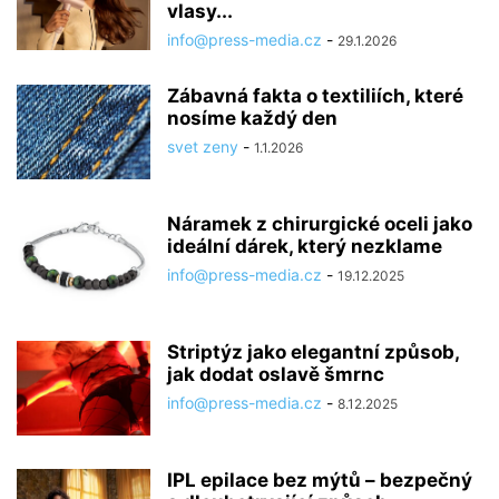
vlasy...
info@press-media.cz
-
29.1.2026
Zábavná fakta o textiliích, které
nosíme každý den
svet zeny
-
1.1.2026
Náramek z chirurgické oceli jako
ideální dárek, který nezklame
info@press-media.cz
-
19.12.2025
Striptýz jako elegantní způsob,
jak dodat oslavě šmrnc
info@press-media.cz
-
8.12.2025
IPL epilace bez mýtů – bezpečný