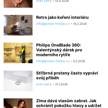
svet zeny
-
14.4.2026
Retro jako koření interiéru
info@press-media.cz
-
16.3.2026
Philips OneBlade 360:
Valentýnský dárek pro
moderního rytíře
info@press-media.cz
-
6.2.2026
Stříbrné prsteny často vypráví
svůj příběh
svet zeny
-
31.1.2026
Zima dává vlasům zabrat. Jak
ochránit pokožku hlavy a udržet