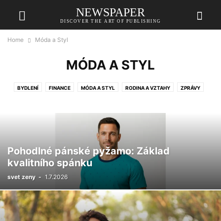
NEWSPAPER
DISCOVER THE ART OF PUBLISHING
Home
Móda a Styl
MÓDA A STYL
BYDLENÍ
FINANCE
MÓDA A STYL
RODINA A VZTAHY
ZPRÁVY
Pohodlné pánské pyžamo: Základ
kvalitního spánku
svet zeny
-
1.7.2026