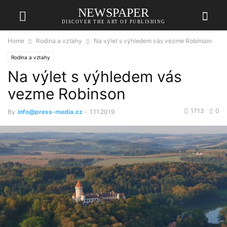
NEWSPAPER
DISCOVER THE ART OF PUBLISHING
Home
Rodina a vztahy
Na výlet s výhledem vás vezme Robinson
Rodina a vztahy
Na výlet s výhledem vás
vezme Robinson
1713
0
By
info@press-media.cz
-
1.11.2019