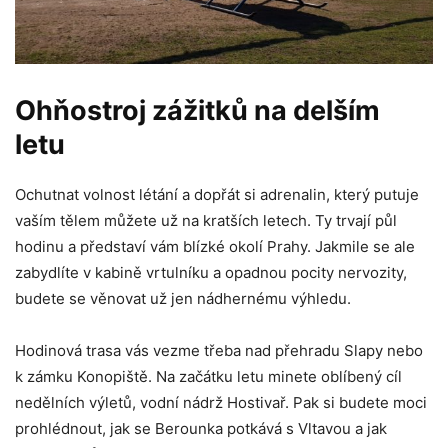
Ohňostroj zážitků na delším
letu
Ochutnat volnost létání a dopřát si adrenalin, který putuje
vaším tělem můžete už na kratších letech. Ty trvají půl
hodinu a představí vám blízké okolí Prahy. Jakmile se ale
zabydlíte v kabině vrtulníku a opadnou pocity nervozity,
budete se věnovat už jen nádhernému výhledu.
Hodinová trasa vás vezme třeba nad přehradu Slapy nebo
k zámku Konopiště. Na začátku letu minete oblíbený cíl
nedělních výletů, vodní nádrž Hostivař. Pak si budete moci
prohlédnout, jak se Berounka potkává s Vltavou a jak