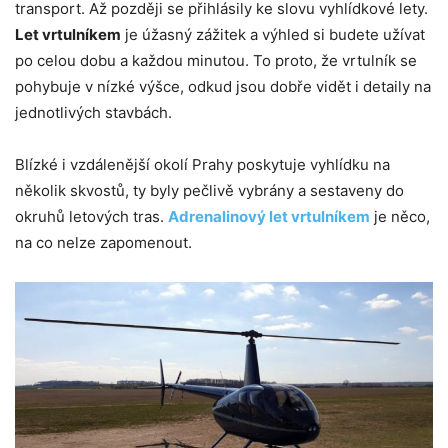
transport. Až později se přihlásily ke slovu vyhlídkové lety.
Let vrtulníkem
je úžasný zážitek a výhled si budete užívat
po celou dobu a každou minutou. To proto, že vrtulník se
pohybuje v nízké výšce, odkud jsou dobře vidět i detaily na
jednotlivých stavbách.
Blízké i vzdálenější okolí Prahy poskytuje vyhlídku na
několik skvostů, ty byly pečlivě vybrány a sestaveny do
okruhů letových tras.
Adrenalinový let vrtulníkem
je něco,
na co nelze zapomenout.