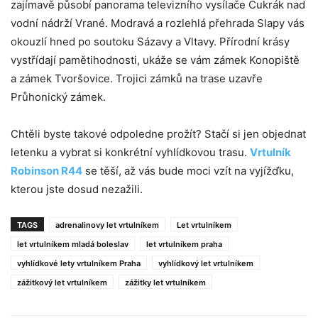
zajímavě působí panorama televizního vysílače Cukrák nad
vodní nádrží Vrané. Modravá a rozlehlá přehrada Slapy vás
okouzlí hned po soutoku Sázavy a Vltavy. Přírodní krásy
vystřídají pamětihodnosti, ukáže se vám zámek Konopiště
a zámek Tvoršovice. Trojici zámků na trase uzavře
Průhonický zámek.
Chtěli byste takové odpoledne prožít? Stačí si jen objednat
letenku a vybrat si konkrétní vyhlídkovou trasu.
Vrtulník
Robinson R44
se těší, až vás bude moci vzít na vyjížďku,
kterou jste dosud nezažili.
TAGS
adrenalinovy let vrtulníkem
Let vrtulníkem
let vrtulníkem mladá boleslav
let vrtulníkem praha
vyhlídkové lety vrtulníkem Praha
vyhlídkový let vrtulníkem
zážitkový let vrtulníkem
zážitky let vrtulníkem