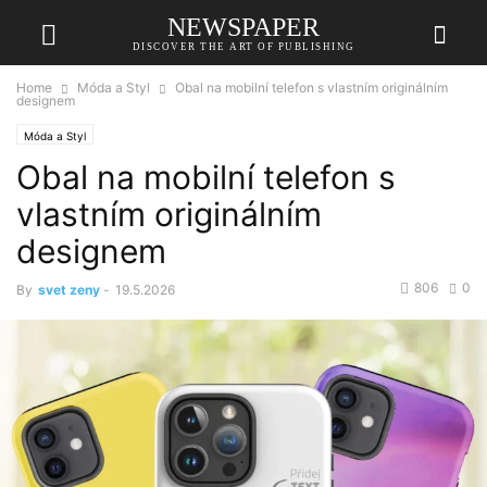
NEWSPAPER
DISCOVER THE ART OF PUBLISHING
Home
Móda a Styl
Obal na mobilní telefon s vlastním originálním
designem
Móda a Styl
Obal na mobilní telefon s
vlastním originálním
designem
806
0
By
svet zeny
-
19.5.2026