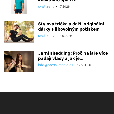
svet zeny
-
1.7.2026
Stylová trička a další originální
dárky s libovolným potiskem
svet zeny
-
18.6.2026
Jarní shedding: Proč na jaře více
padají vlasy a jak je...
info@press-media.cz
-
17.5.2026