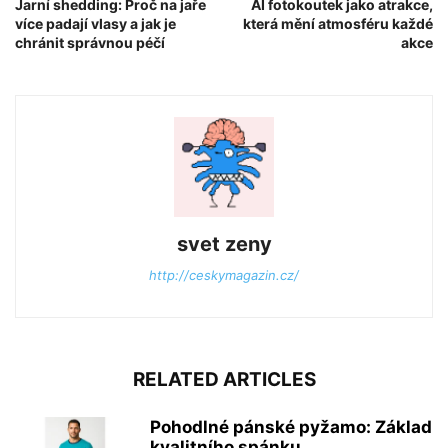
Jarní shedding: Proč na jaře
AI fotokoutek jako atrakce,
více padají vlasy a jak je
která mění atmosféru každé
chránit správnou péčí
akce
svet zeny
http://ceskymagazin.cz/
RELATED ARTICLES
Pohodlné pánské pyžamo: Základ
kvalitního spánku