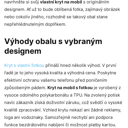
navrhněte si svůj
vlastní kryt na mobil
s originálním
designem. Ať už to bude oblíbená fotka, zajímavý obrázek
nebo cokoliv jiného, rozhodně se takový obal stane
nepřehlédnutelným doplňkem.
Výhody obalu s vybraným
designem
Kryt s vlastní fotkou
přináší hned několik výhod. V první
řadě je to jeho vysoká kvalita a výhodná cena. Poskytne
efektivní ochranu vašemu telefonu před poničením
způsobeným pádem.
Kryt na mobil s fotkou
je vyrobený z
vysoce odolného polykarbonátu a TPU. Na zvolený potisk
navíc zákazník získá doživotní záruku, což svědčí o vysoké
kvalitě zpracování. Vzhled krytu nekazí ani žádné reklamy,
loga ani vodoznaky. Samozřejmě nechybí ani podpora
funkce bezdrátového nabíjení či možnost platby kartou.