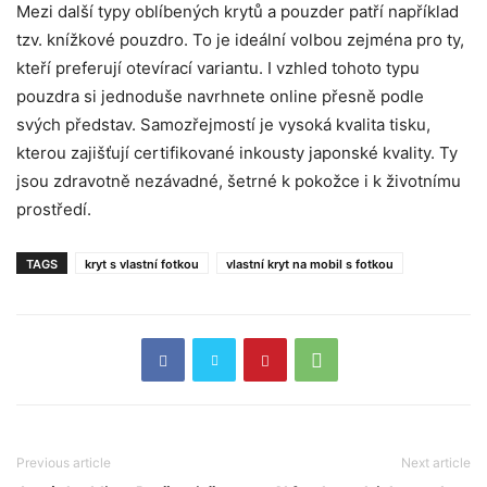
Mezi další typy oblíbených krytů a pouzder patří například
tzv. knížkové pouzdro. To je ideální volbou zejména pro ty,
kteří preferují otevírací variantu. I vzhled tohoto typu
pouzdra si jednoduše navrhnete online přesně podle
svých představ. Samozřejmostí je vysoká kvalita tisku,
kterou zajišťují certifikované inkousty japonské kvality. Ty
jsou zdravotně nezávadné, šetrné k pokožce i k životnímu
prostředí.
TAGS
kryt s vlastní fotkou
vlastní kryt na mobil s fotkou
Previous article
Next article