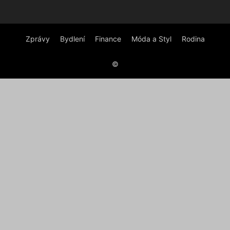
Zprávy
Bydlení
Finance
Móda a Styl
Rodina
©