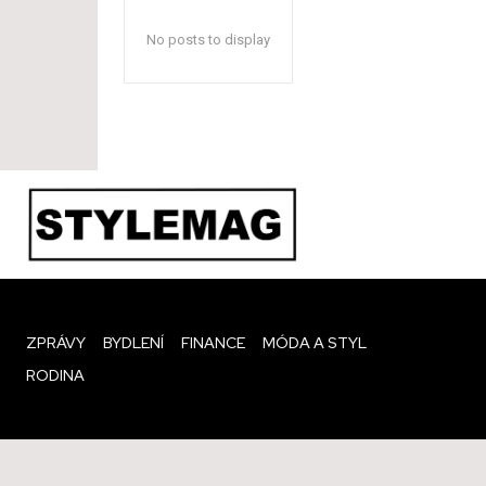
No posts to display
ZPRÁVY
BYDLENÍ
FINANCE
MÓDA A STYL
RODINA