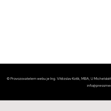
© Provozovatelem webu je Ing. Vítězslav Kotík, MBA, U Michelskéh
info@pressmed