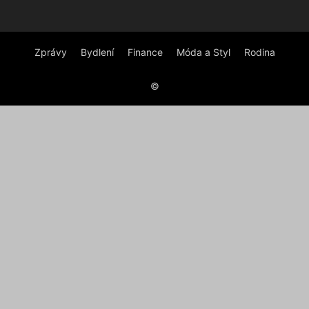
Zprávy
Bydlení
Finance
Móda a Styl
Rodina
©