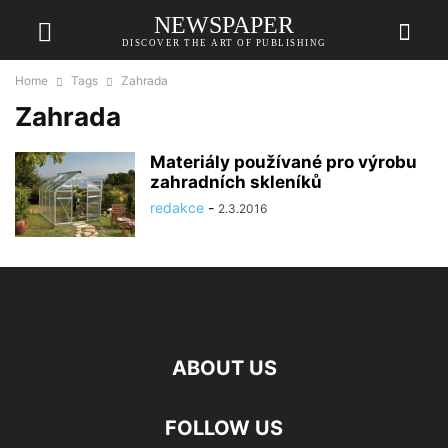
NEWSPAPER
DISCOVER THE ART OF PUBLISHING
Home
Tags
Zahrada
Zahrada
Materiály používané pro výrobu
zahradních skleníků
redakce
-
2.3.2016
ABOUT US
FOLLOW US