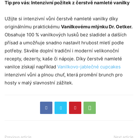
Tip pro vás: Intenzivní požitek z čerstvě namleté vanilky
Užijte si intenzivní vůni čerstvě namleté vanilky díky
originálnímu praktickému
Vanilkovému mlýnku Dr. Oetker.
Obsahuje 100 % vanilkových lusků bez sladidel a dalších
přísad a umožňuje snadno nastavit hrubost mletí podle
potřeby. Skvěle doplní tradiční i moderní velikonoční
recepty, dezerty, kaše či nápoje. Díky čerstvě namleté
vanilce získají například
Vanilkovo-jablečné cupcakes
intenzivní vůni a plnou chuť, která promění brunch pro
hosty v malý slavnostní zážitek.
Previous article
Next article