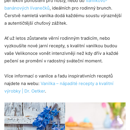
perfektní pohoštění pro hosty, nebo do
Vanilkovo-
banánových lívanečků
, ideálních pro rodinný brunch.
Čerstvě namletá vanilka dodá každému soustu výraznější
a autentičtější chuťový zážitek.
Ať už letos zůstanete věrní rodinným tradicím, nebo
vyzkoušíte nové jarní recepty, s kvalitní vanilkou budou
vaše Velikonoce vonět intenzivněji než kdy dřív a každé
pečení se promění v radostný sváteční moment.
Více informací o vanilce a řadu inspirativních receptů
najdete na webu:
Vanilka – nápadité recepty a kvalitní
výrobky | Dr. Oetker
.