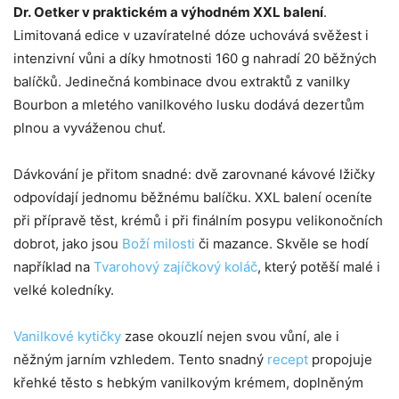
Dr. Oetker v praktickém a výhodném XXL balení
.
Limitovaná edice v uzavíratelné dóze uchovává svěžest i
intenzivní vůni a díky hmotnosti 160 g nahradí 20 běžných
balíčků. Jedinečná kombinace dvou extraktů z vanilky
Bourbon a mletého vanilkového lusku dodává dezertům
plnou a vyváženou chuť.
Dávkování je přitom snadné: dvě zarovnané kávové lžičky
odpovídají jednomu běžnému balíčku. XXL balení oceníte
při přípravě těst, krémů i při finálním posypu velikonočních
dobrot, jako jsou
Boží milosti
či mazance. Skvěle se hodí
například na
Tvarohový zajíčkový koláč
, který potěší malé i
velké koledníky.
Vanilkové kytičky
zase okouzlí nejen svou vůní, ale i
něžným jarním vzhledem. Tento snadný
recept
propojuje
křehké těsto s hebkým vanilkovým krémem, doplněným