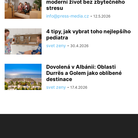
moderní život bez zbytečného
stresu
info@press-media.cz
-
12.5.2026
4 tipy, jak vybrat toho nejlepšího
pediatra
svet zeny
-
30.4.2026
Dovolená v Albánii: Oblasti
Durrës a Golem jako oblíbené
destinace
svet zeny
-
17.4.2026