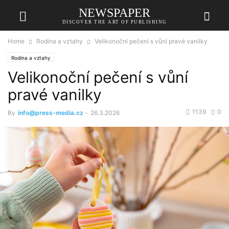
NEWSPAPER
DISCOVER THE ART OF PUBLISHING
Home
Rodina a vztahy
Velikonoční pečení s vůní pravé vanilky
Rodina a vztahy
Velikonoční pečení s vůní
pravé vanilky
1139
0
By
info@press-media.cz
-
26.3.2026