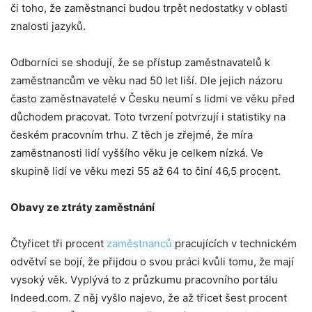
či toho, že zaměstnanci budou trpět nedostatky v oblasti
znalosti jazyků.
Odborníci se shodují, že se přístup zaměstnavatelů k
zaměstnancům ve věku nad 50 let liší. Dle jejich názoru
často zaměstnavatelé v Česku neumí s lidmi ve věku před
důchodem pracovat. Toto tvrzení potvrzují i statistiky na
českém pracovním trhu. Z těch je zřejmé, že míra
zaměstnanosti lidí vyššího věku je celkem nízká. Ve
skupině lidí ve věku mezi 55 až 64 to činí 46,5 procent.
Obavy ze ztráty zaměstnání
Čtyřicet tři procent
zaměstnanců
pracujících v technickém
odvětví se bojí, že přijdou o svou práci kvůli tomu, že mají
vysoký věk. Vyplývá to z průzkumu pracovního portálu
Indeed.com. Z něj vyšlo najevo, že až třicet šest procent