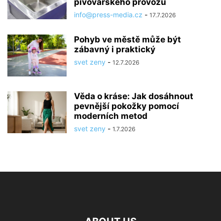
pivovarského provozu
info@press-media.cz
-
17.7.2026
Pohyb ve městě může být
zábavný i praktický
svet zeny
-
12.7.2026
Věda o kráse: Jak dosáhnout
pevnější pokožky pomocí
moderních metod
svet zeny
-
1.7.2026