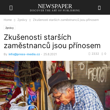
NEWSPAPER
DISCOVER THE ART OF PUBLISHING
Home
Zprávy
Zkušenosti starších zaměstnanců jsou přínosem
Zprávy
Zkušenosti starších
zaměstnanců jsou přínosem
2332
0
By
info@press-media.cz
-
25.8.2021