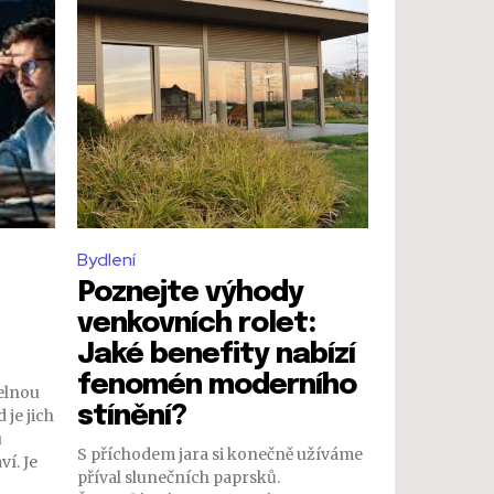
Bydlení
Poznejte výhody
venkovních rolet:
Jaké benefity nabízí
fenomén moderního
elnou
stínění?
 je jich
u
S příchodem jara si konečně užíváme
í. Je
příval slunečních paprsků.