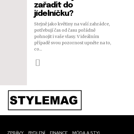
zařadit do
jídelníčku?
Stejně jako květiny na vaší zahrádce,
potřebují čas od času pořádně
pohnojit i vaše vlasy. V ideálním
případě svou pozornost upněte na to,
co...
ZPRÁVY
BYDLENÍ
FINANCE
MÓDA A STYL