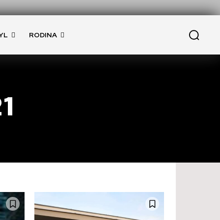
YL
RODINA
21