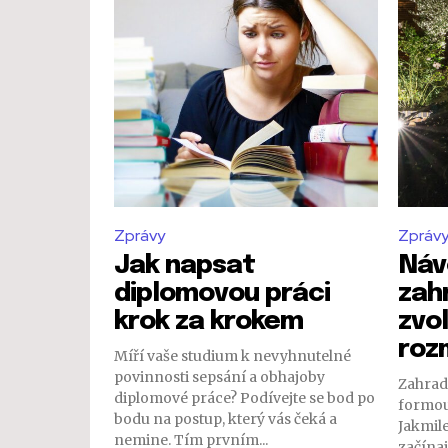
Zprávy
Zpráv
Jak napsat
Náv
diplomovou práci
zah
krok za krokem
zvol
roz
Míří vaše studium k nevyhnutelné
povinnosti sepsání a obhajoby
Zahradn
diplomové práce? Podívejte se bod po
formou
bodu na postup, který vás čeká a
Jakmile
nemine. Tím prvním...
začínaj