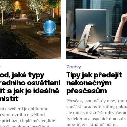
y
Zprávy
od, jaké typy
Tipy jak předejít
radního osvětlení
nekonečným
it a jak je ideálně
přesčasům
místit
Přesčasy jsou někdy nevyhnut
součástí pracovní rutiny, pokud
í osvětlení je oblíbenou
ale moc, výrazně škodí vašem
 venkovního osvětlení.
fyzickému a psychickému zdrav
 přicházejí teplé měsíce, lidé
možné, že aktuálně máte...
í řešit venkovní osvětlení.