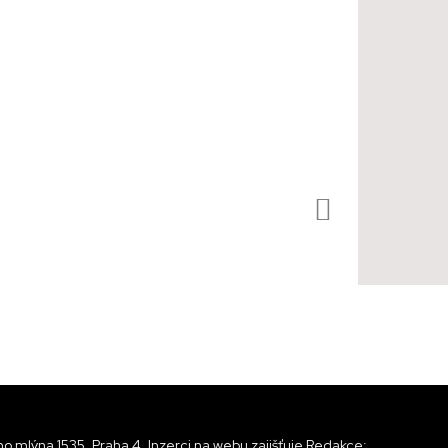
o mlýna 1535, Praha 4, Inzerci na webu zajišťuje Redakce: