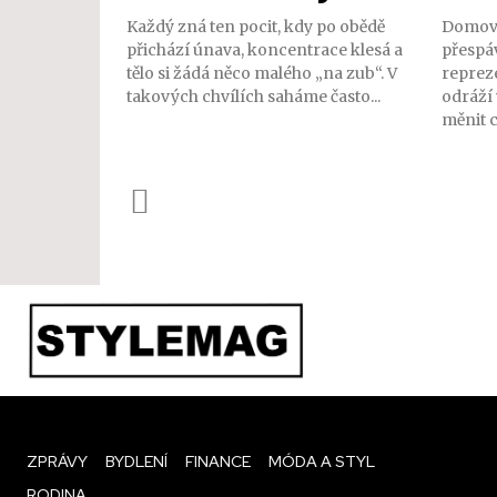
Každý zná ten pocit, kdy po obědě
Domov 
přichází únava, koncentrace klesá a
přespáv
tělo si žádá něco malého „na zub“. V
repreze
takových chvílích saháme často...
odráží
měnit ce
ZPRÁVY
BYDLENÍ
FINANCE
MÓDA A STYL
RODINA