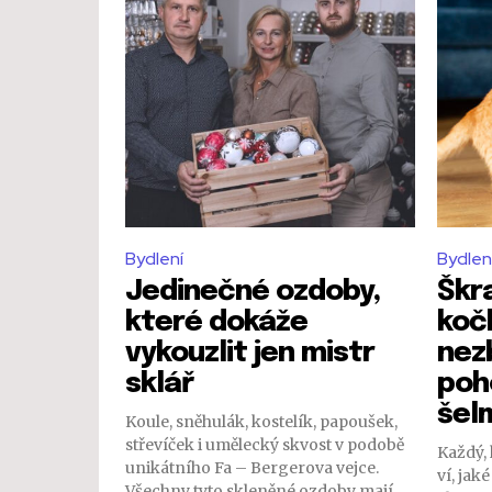
Bydlení
Bydlen
Jedinečné ozdoby,
Škr
které dokáže
koč
vykouzlit jen mistr
nez
sklář
poh
šel
Koule, sněhulák, kostelík, papoušek,
střevíček i umělecký skvost v podobě
Každý,
unikátního Fa – Bergerova vejce.
ví, jak
Všechny tyto skleněné ozdoby mají