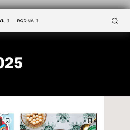
YL
RODINA
025