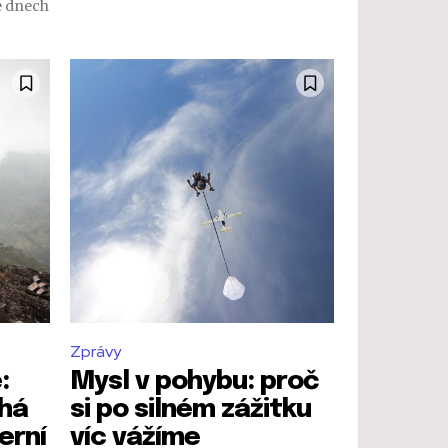
e dnech
Zprávy
:
Mysl v pohybu: proč
áhá
si po silném zážitku
erní
víc vážíme