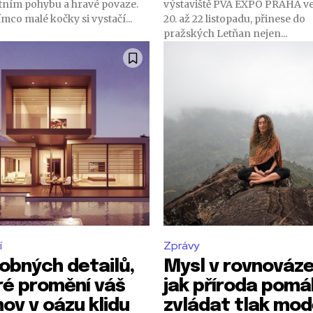
tním pohybu a hravé povaze.
výstaviště PVA EXPO PRAHA v
ímco malé kočky si vystačí...
20. až 22 listopadu, přinese do
pražských Letňan nejen...
í
Zprávy
robných detailů,
Mysl v rovnováze
ré promění váš
jak příroda pom
ov v oázu klidu
zvládat tlak mod