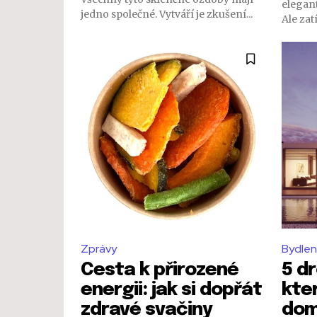
elegan
jedno společné. Vytváří je zkušení...
Ale zat
Zprávy
Bydlen
Cesta k přirozené
5 d
energii: jak si dopřát
kte
zdravé svačiny
dom