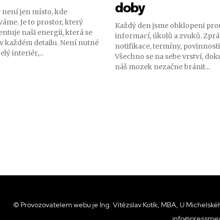
doby
není jen místo, kde
áme. Je to prostor, který
Každý den jsme obklopeni pr
ntuje naši energii, která se
informací, úkolů a zvuků. Zprá
 v každém detailu. Není nutné
notifikace, termíny, povinnost
lý interiér,...
Všechno se na sebe vrství, dok
náš mozek nezačne bránit...
© Provozovatelem webu je Ing. Vítězslav Kotík, MBA, U Michelskéh
info@pressmed