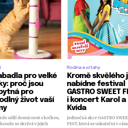
í
Rodina a vztahy
abadla pro velké
Kromě skvělého j
ky: proč jsou
nabídne festival
bytná pro
GASTRO SWEET F
odlný život vaší
i koncert Karol a
my
Kvída
 kdo sdílí domácnost s kočkou,
Jedinečná akce GASTRO SWE
é kouzlo se skrývá v jejich
FEST, která se uskuteční v rám