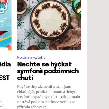
Rodina a vztahy
ídla
Nechte se hýčkat
symfonií podzimních
EST
chutí
Když se dny zkracují a rána jsou
chladnější, protkaná rosou a tichým
šustěním spadaných listů, tak pomalu
ET
nastává podzim. Zatímco venku se
ci
příroda schovává...