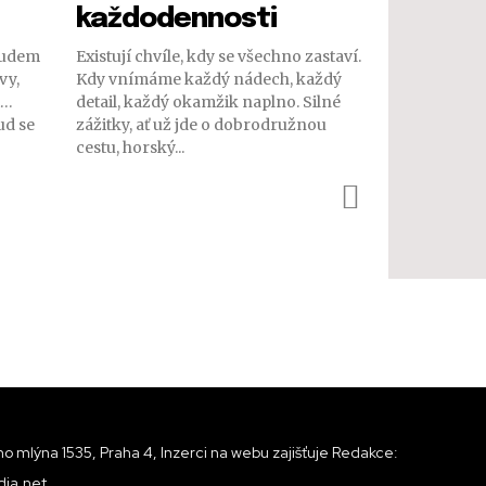
každodennosti
oudem
Existují chvíle, kdy se všechno zastaví.
vy,
Kdy vnímáme každý nádech, každý
i…
detail, každý okamžik naplno. Silné
ud se
zážitky, ať už jde o dobrodružnou
cestu, horský...
o mlýna 1535, Praha 4, Inzerci na webu zajišťuje Redakce:
ia.net