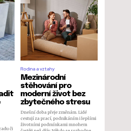
Rodina a vztahy
Mezinárodní
stěhování pro
adit
moderní život bez
é
zbytečného stresu
Dnešní doba přeje změnám. Lidé
cestují za prací, podnikáním i lepšími
životními podmínkami mnohem
radu či
častěji než dřív. Někdo se rozhodne