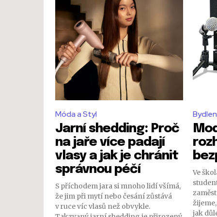
Móda a Styl
Bydlen
Jarní shedding: Proč
Mod
na jaře více padají
roz
vlasy a jak je chránit
bez
správnou péčí
Ve škol
student
S příchodem jara si mnoho lidí všímá,
zaměst
že jim při mytí nebo česání zůstává
žijeme,
v ruce víc vlasů než obvykle.
jak důle
Takzvaný jarní shedding je přirozený