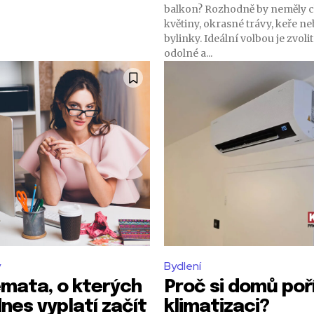
balkon? Rozhodně by neměly c
květiny, okrasné trávy, keře n
bylinky. Ideální volbou je zvolit
odolné a...
y
Bydlení
émata, o kterých
Proč si domů poř
nes vyplatí začít
klimatizaci?