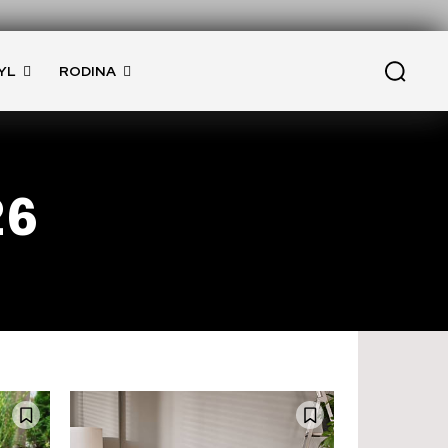
YL
RODINA
26