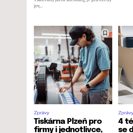
jev,...
Zprávy
Zpráv
Tiskárna Plzeň pro
4 t
firmy i jednotlivce,
se d