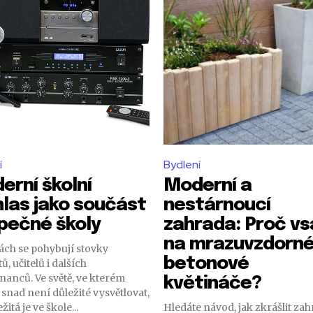
í
Bydlení
erní školní
Moderní a
hlas jako součást
nestárnoucí
pečné školy
zahrada: Proč vs
na mrazuvzdorn
ách se pohybují stovky
betonové
ů, učitelů i dalších
nanců. Ve světě, ve kterém
květináče?
 snad není důležité vysvětlovat,
žitá je ve škole...
Hledáte návod, jak zkrášlit zah