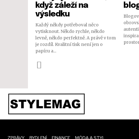
když záleží na
blo
výsledku
Blogov
obrovsk
Každý někdy potřeboval něco
autenti
vytisknout. Někdo rychle, někdo
inspira
levně, někdo perfektně. A právě v tom
prostor
je rozdíl. Kvalitní tisk není jen o
papíru a...
ZPRÁVY
BYDLENÍ
FINANCE
MÓDA A STYL