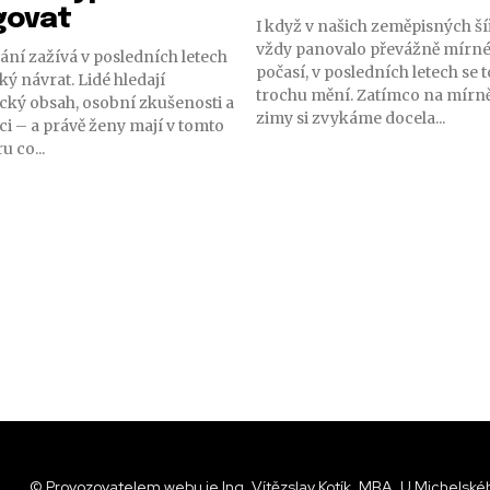
govat
I když v našich zeměpisných š
vždy panovalo převážně mírn
ání zažívá v posledních letech
počasí, v posledních letech se t
ý návrat. Lidé hledají
trochu mění. Zatímco na mírnější
cký obsah, osobní zkušenosti a
zimy si zvykáme docela...
ci – a právě ženy mají v tomto
u co...
© Provozovatelem webu je Ing. Vítězslav Kotík, MBA, U Michelskéh