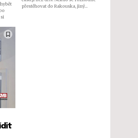
hybět
přestěhovat do Rakouska, jiný...
ebo
 si
ídit