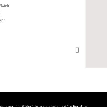
ířkách
é
o
o mlýna 1535, Praha 4, Inzerci na webu zajišťuje Redakce: