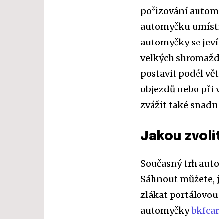
pořizování automy
automyčku umístít
automyčky se jeví 
velkých shromažd
postavit podél vět
objezdů nebo při 
zvážit také snadn
Jakou zvol
Současný trh aut
Sáhnout můžete, 
zlákat portálovo
automyčky
bkfca