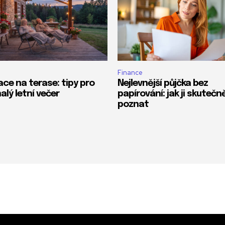
Finance
ace na terase: tipy pro
Nejlevnější půjčka bez
alý letní večer
papírování: jak ji skutečn
poznat