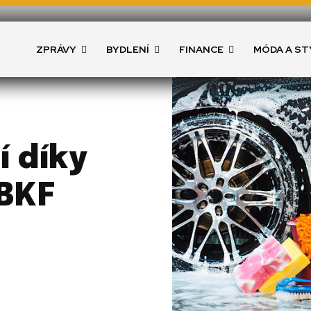
ZPRÁVY
BYDLENÍ
FINANCE
MÓDA A ST
 díky
BKF