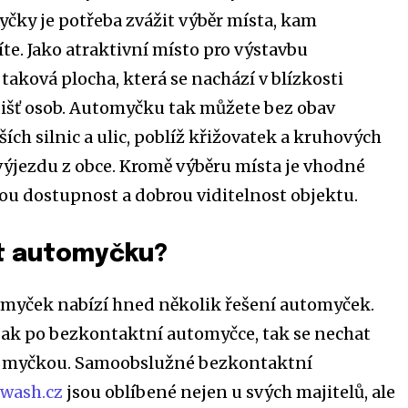
čky je potřeba zvážit výběr místa, kam
e. Jako atraktivní místo pro výstavbu
taková plocha, která se nachází v blízkosti
išť osob. Automyčku tak můžete bez obav
ších silnic a ulic, poblíž křižovatek a kruhových
výjezdu z obce. Kromě výběru místa je vhodné
ou dostupnost a dobrou viditelnost objektu.
it automyčku?
omyček nabízí hned několik řešení automyček.
jak po bezkontaktní automyčce, tak se nechat
u myčkou. Samoobslužné bezkontaktní
rwash.cz
jsou oblíbené nejen u svých majitelů, ale