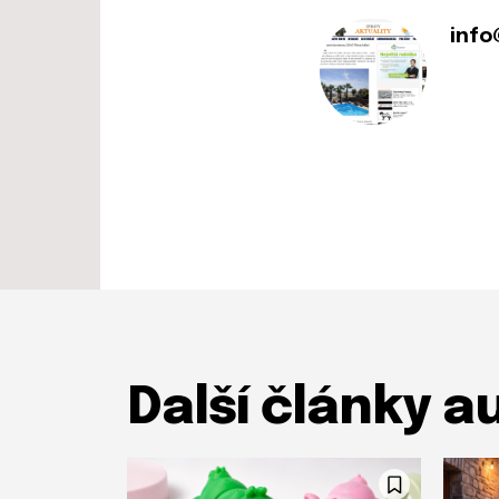
info
Další články a