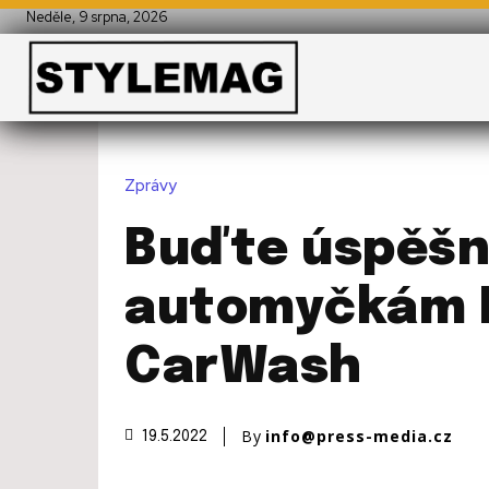
Neděle, 9 srpna, 2026
Zprávy
Buďte úspěšní
automyčkám 
CarWash
By
info@press-media.cz
19.5.2022