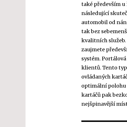
také především u 
následující skuteč
automobil od náno
tak bez sebemenší
kvalitních služe
zaujmete předevší
systém. Portálová
klientů. Tento ty
ovládaných kartá
optimální polohu k
kartáčů pak bezko
nejšpinavější míst