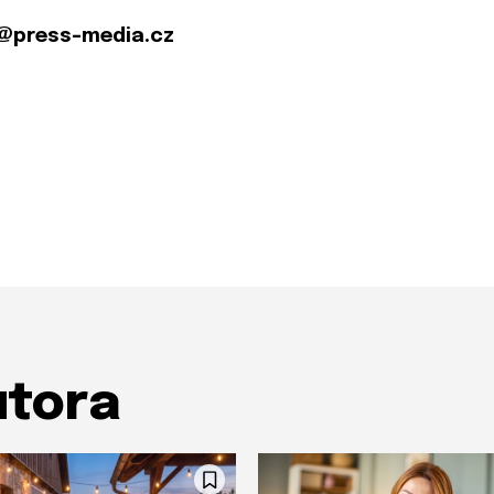
@press-media.cz
utora