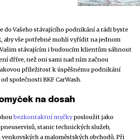
e do Vašeho stávajícího podnikání a rádi byste
ak, aby vše potřebné mohli vyřídit na jednom
Vašim stávajícím i budoucím klientům sáhnout
ení dříve, než oni sami nad ním začnou
takovou příležitost k úspěšnému podnikání
 od společnosti BKF CarWash.
omyček na dosah
mohou
bezkontaktní myčky
posloužit jako
pneuservisů, stanic technických služeb,
či venkovských a maloměstských obchodů. Při