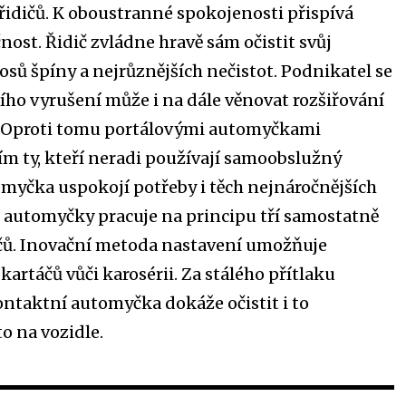
řidičů. K oboustranné spokojenosti přispívá
nost. Řidič zvládne hravě sám očistit svůj
sů špíny a nejrůznějších nečistot. Podnikatel se
ho vyrušení může i na dále věnovat rozšiřování
b. Oproti tomu portálovými automyčkami
m ty, kteří neradi používají samoobslužný
 myčka uspokojí potřeby i těch nejnáročnějších
p automyčky pracuje na principu tří samostatně
čů. Inovační metoda nastavení umožňuje
artáčů vůči karosérii. Za stálého přítlaku
ntaktní automyčka dokáže očistit i to
o na vozidle.