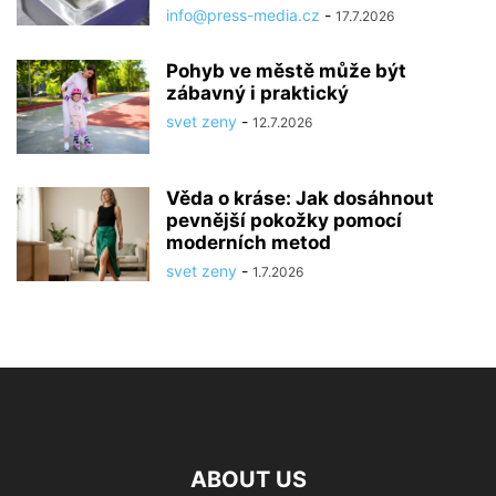
info@press-media.cz
-
17.7.2026
Pohyb ve městě může být
zábavný i praktický
svet zeny
-
12.7.2026
Věda o kráse: Jak dosáhnout
pevnější pokožky pomocí
moderních metod
svet zeny
-
1.7.2026
ABOUT US