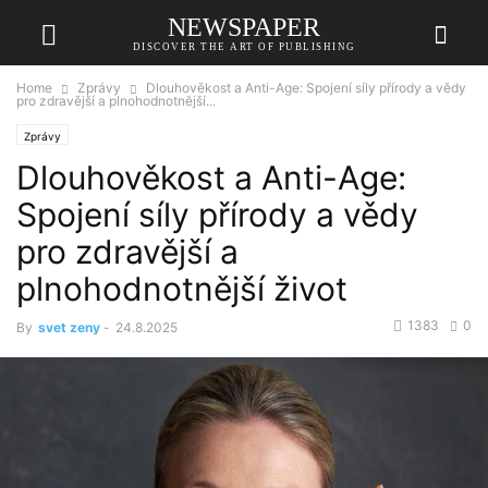
NEWSPAPER
DISCOVER THE ART OF PUBLISHING
Home
Zprávy
Dlouhověkost a Anti-Age: Spojení síly přírody a vědy
pro zdravější a plnohodnotnější...
Zprávy
Dlouhověkost a Anti-Age:
Spojení síly přírody a vědy
pro zdravější a
plnohodnotnější život
1383
0
By
svet zeny
-
24.8.2025