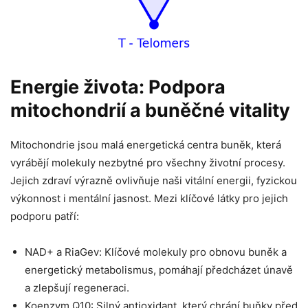
Energie života: Podpora
mitochondrií a buněčné vitality
Mitochondrie jsou malá energetická centra buněk, která
vyrábějí molekuly nezbytné pro všechny životní procesy.
Jejich zdraví výrazně ovlivňuje naši vitální energii, fyzickou
výkonnost i mentální jasnost. Mezi klíčové látky pro jejich
podporu patří:
NAD+ a RiaGev: Klíčové molekuly pro obnovu buněk a
energetický metabolismus, pomáhají předcházet únavě
a zlepšují regeneraci.
Koenzym Q10: Silný antioxidant, který chrání buňky před