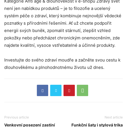
Kategorie Anti age & dlouhověkost v e-shopu Zdravý svět
není jen nabídkou produktů – je to filozofie a ucelený
systém péče o zdraví, který kombinuje nejnovější vědecké
poznatky s přírodními řešeními. Ať už chcete podpořit
energii svých buněk, zpomalit stárnutí, zlepšit vzhled
pokožky nebo předcházet chronickým onemocněním, zde
najdete kvalitní, vysoce vstřebatelné a účinné produkty.
Investujte do svého zdraví moudře a začněte svou cestu k
dlouhověkému a plnohodnotnému životu už dnes.
Previous article
Next article
Venkovní posezení zastíní
Funkční šaty i stylová trika