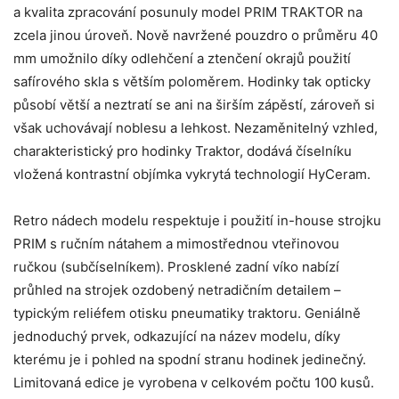
a kvalita zpracování posunuly model PRIM TRAKTOR na
zcela jinou úroveň. Nově navržené pouzdro o průměru 40
mm umožnilo díky odlehčení a ztenčení okrajů použití
safírového skla s větším poloměrem. Hodinky tak opticky
působí větší a neztratí se ani na širším zápěstí, zároveň si
však uchovávají noblesu a lehkost. Nezaměnitelný vzhled,
charakteristický pro hodinky Traktor, dodává číselníku
vložená kontrastní objímka vykrytá technologií HyCeram.
Retro nádech modelu respektuje i použití in-house strojku
PRIM s ručním nátahem a mimostřednou vteřinovou
ručkou (subčíselníkem). Prosklené zadní víko nabízí
průhled na strojek ozdobený netradičním detailem –
typickým reliéfem otisku pneumatiky traktoru. Geniálně
jednoduchý prvek, odkazující na název modelu, díky
kterému je i pohled na spodní stranu hodinek jedinečný.
Limitovaná edice je vyrobena v celkovém počtu 100 kusů.