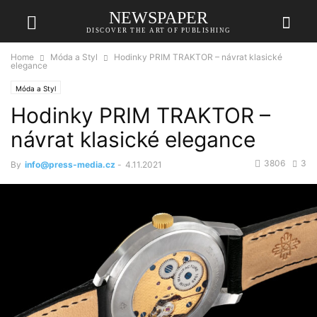
NEWSPAPER
DISCOVER THE ART OF PUBLISHING
Home
Móda a Styl
Hodinky PRIM TRAKTOR – návrat klasické
elegance
Móda a Styl
Hodinky PRIM TRAKTOR –
návrat klasické elegance
3806
3
By
info@press-media.cz
-
4.11.2021