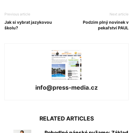
Previous article
Next article
Jak si vybrat jazykovou
Podzim plný novinek v
školu?
pekařství PAUL
info@press-media.cz
RELATED ARTICLES
Pohodlné pánské pyžamo: Základ