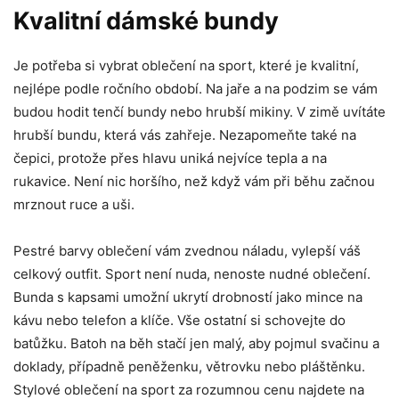
Kvalitní dámské bundy
Je potřeba si vybrat oblečení na sport, které je kvalitní,
nejlépe podle ročního období. Na jaře a na podzim se vám
budou hodit tenčí bundy nebo hrubší mikiny. V zimě uvítáte
hrubší bundu, která vás zahřeje. Nezapomeňte také na
čepici, protože přes hlavu uniká nejvíce tepla a na
rukavice. Není nic horšího, než když vám při běhu začnou
mrznout ruce a uši.
Pestré barvy oblečení vám zvednou náladu, vylepší váš
celkový outfit. Sport není nuda, nenoste nudné oblečení.
Bunda s kapsami umožní ukrytí drobností jako mince na
kávu nebo telefon a klíče. Vše ostatní si schovejte do
batůžku. Batoh na běh stačí jen malý, aby pojmul svačinu a
doklady, případně peněženku, větrovku nebo pláštěnku.
Stylové oblečení na sport za rozumnou cenu najdete na