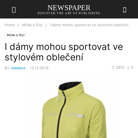
NEWSPAPER
DISCOVER THE ART OF PUBLISHING
Home
Móda a Styl
I dámy mohou sportovat ve stylovém oblečení
Móda a Styl
I dámy mohou sportovat ve
stylovém oblečení
2819
0
By
redakce
-
13.12.2016