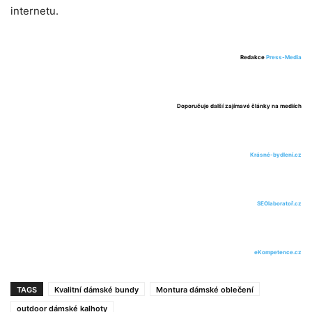
internetu.
Redakce
Press-Media
Doporučuje další zajímavé články na mediích
Krásné-bydlení.cz
SEOlaboratoř.cz
eKompetence.cz
TAGS
Kvalitní dámské bundy
Montura dámské oblečení
outdoor dámské kalhoty