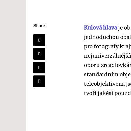
Share
Kulová hlava
je o
jednoduchou obsl
pro fotografy kraj
nejuniverzálnější
oporu zrcadlovkám
standardním obje
teleobjektivem. Js
tvoří jakési pouz