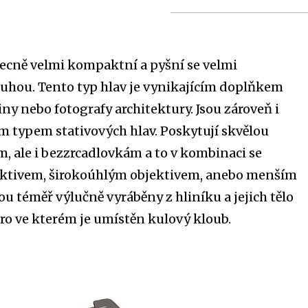
becně velmi kompaktní a pyšní se velmi
uhou. Tento typ hlav je vynikajícím doplňkem
iny nebo fotografy architektury. Jsou zároveň i
m typem stativových hlav. Poskytují skvělou
, ale i bezzrcadlovkám a to v kombinaci se
ktivem, širokoúhlým objektivem, anebo menším
ou téměř výlučně vyráběny z hliníku a jejich tělo
dro ve kterém je umístěn kulový kloub.