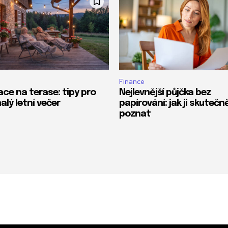
Finance
ace na terase: tipy pro
Nejlevnější půjčka bez
alý letní večer
papírování: jak ji skutečn
poznat