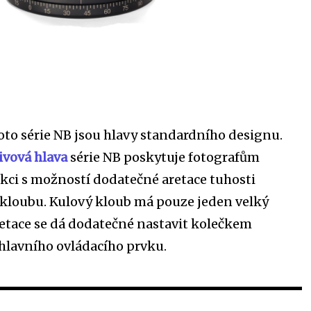
oto série NB jsou hlavy standardního designu.
ivová hlava
série NB poskytuje fotografům
ci s možností dodatečné aretace tuhosti
kloubu. Kulový kloub má pouze jeden velký
retace se dá dodatečné nastavit kolečkem
hlavního ovládacího prvku.