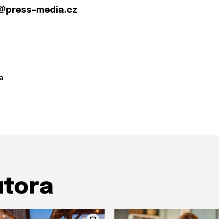
@press-media.cz
a
utora