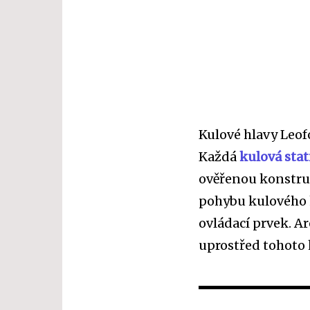
Kulové hlavy Leof
Každá
kulová stat
ověřenou konstruk
pohybu kulového 
ovládací prvek. A
uprostřed tohoto 