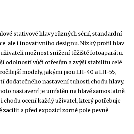
ulové stativové hlavy různých sérií, standardní
, ale i inovativního designu. Nízký profil hlav
 uživateli možnost snížení těžiště fotoaparátu.
tší odolností vůči otřesům a zvýší stabilitu celé
ročilejší modely, jakými jsou LH-40 a LH-55,
í dodatečného nastavení tuhosti chodu hlavy.
hoto nastavení je umístěn na hlavě samostatně.
 i chodu ocení každý uživatel, který potřebuje
 zacílit a před expozicí zorné pole pevně