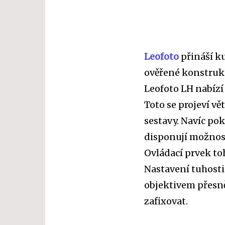
Leofoto
přináší k
ověřené konstrukce
Leofoto LH nabízí
Toto se projeví vě
sestavy. Navíc pok
disponují možnost
Ovládací prvek to
Nastavení tuhosti
objektivem přesně
zafixovat.