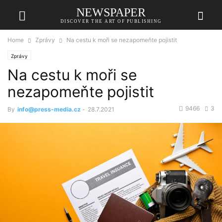
NEWSPAPER
DISCOVER THE ART OF PUBLISHING
Home
Zprávy
Na cestu k moři se nezapomeňte pojistit
Zprávy
Na cestu k moři se
nezapomeňte pojistit
9466
3
By
info@press-media.cz
-
28.7.2021