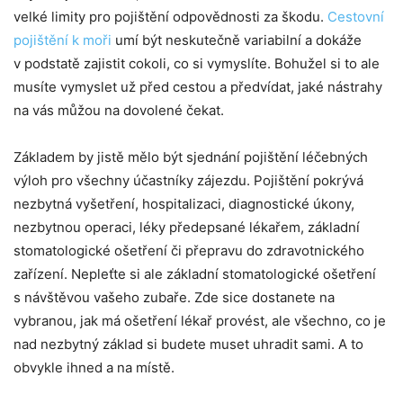
velké limity pro pojištění odpovědnosti za škodu.
Cestovní
pojištění k moři
umí být neskutečně variabilní a dokáže
v podstatě zajistit cokoli, co si vymyslíte. Bohužel si to ale
musíte vymyslet už před cestou a předvídat, jaké nástrahy
na vás můžou na dovolené čekat.
Základem by jistě mělo být sjednání pojištění léčebných
výloh pro všechny účastníky zájezdu. Pojištění pokrývá
nezbytná vyšetření, hospitalizaci, diagnostické úkony,
nezbytnou operaci, léky předepsané lékařem, základní
stomatologické ošetření či přepravu do zdravotnického
zařízení. Nepleťte si ale základní stomatologické ošetření
s návštěvou vašeho zubaře. Zde sice dostanete na
vybranou, jak má ošetření lékař provést, ale všechno, co je
nad nezbytný základ si budete muset uhradit sami. A to
obvykle ihned a na místě.