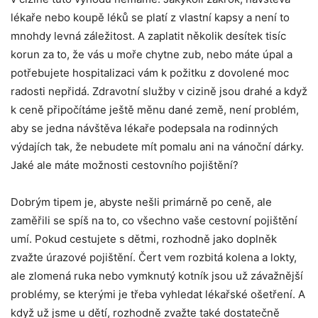
lékaře nebo koupě léků se platí z vlastní kapsy a není to
mnohdy levná záležitost. A zaplatit několik desítek tisíc
korun za to, že vás u moře chytne zub, nebo máte úpal a
potřebujete hospitalizaci vám k požitku z dovolené moc
radosti nepřidá. Zdravotní služby v cizině jsou drahé a když
k ceně připočítáme ještě měnu dané země, není problém,
aby se jedna návštěva lékaře podepsala na rodinných
výdajích tak, že nebudete mít pomalu ani na vánoční dárky.
Jaké ale máte možnosti cestovního pojištění?
Dobrým tipem je, abyste nešli primárně po ceně, ale
zaměřili se spíš na to, co všechno vaše cestovní pojištění
umí. Pokud cestujete s dětmi, rozhodně jako doplněk
zvažte úrazové pojištění. Čert vem rozbitá kolena a lokty,
ale zlomená ruka nebo vymknutý kotník jsou už závažnější
problémy, se kterými je třeba vyhledat lékařské ošetření. A
když už jsme u dětí, rozhodně zvažte také dostatečně