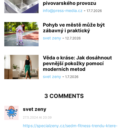
pivovarského provozu
info@press-media.cz
-
17.7.2026
Pohyb ve městě může být
zábavný i praktický
svet zeny
-
12.7.2026
Věda o kráse: Jak dosáhnout
pevnější pokožky pomocí
moderních metod
svet zeny
-
1.7.2026
3 COMMENTS
svet zeny
27.5.2024 At 20:39
https://specialzeny.cz/sedm-fitness-trendu-ktere-