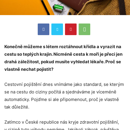
Konečně můžeme s létem roztáhnout křídla a vyrazit na
cestu so teplých krajin. Nicméně cesta k moři je přeci jen
drahá záležitost, pokud musíte vyhledat lékaře. Proč se
vlastně nechat pojistit?
Cestovní pojištění dnes vnímáme jako standard, se kterým
se na cestu do ciziny počítá a sjednáváme je víceméně
automaticky. Pojďme si ale připomenout, proč je vlastně
tak důležité.
Zatímco v České republice nás kryje zdravotní pojištění,
v cizině tuto výhodu nemáme. Jakýkoli zákrok, návštěva