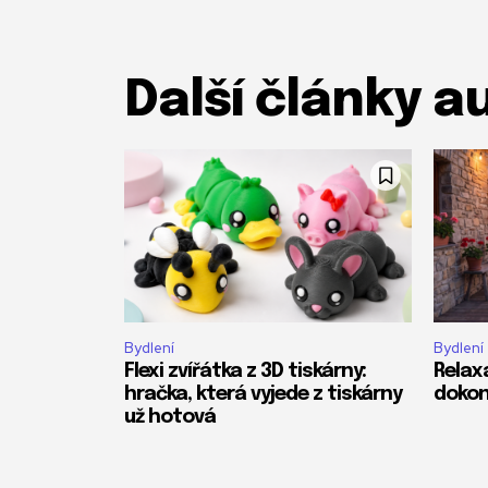
Další články a
Bydlení
Bydlení
Flexi zvířátka z 3D tiskárny:
Relax
hračka, která vyjede z tiskárny
dokon
už hotová