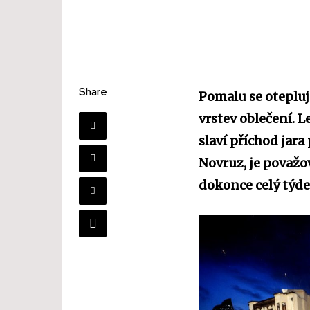
Share
Pomalu se otepluj
vrstev oblečení. 
slaví příchod jar
Novruz, je považov
dokonce celý týde