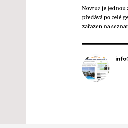
Novruz je jednou z
předává po celé g
zařazen na sezn
info