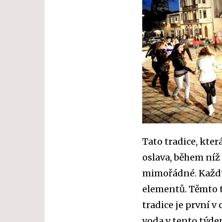
Tato tradice, kter
oslava, během níž 
mimořádné. Každý 
elementů. Těmto t
tradice je první v
voda v tento týden