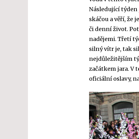
Následující týden
skáčou a věří, že 
či denní život. P
nadějemi. Třetí t
silný vítr je, tak 
nejdůležitějším t
začátkem jara. V 
oficiální oslavy, 