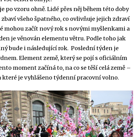
 je po vzoru ohně. Lidé přes něj během této doby
je zbaví všeho špatného, co ovlivňuje jejich zdraví
oté mohou začít nový rok s novými myšlenkami a
ýden je věnován elementu větru. Podle toho jak
silný bude i následující rok. Poslední týden je
ýdnem. Element země, který se pojí s oficiálním
tento moment začíná to, na co se těší celá země –
na které je vyhlášeno týdenní pracovní volno.