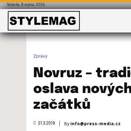
Sobota, 8 srpna, 2026
Zprávy
Novruz – tradi
oslava novýc
začátků
By
info@press-media.cz
21.3.2019