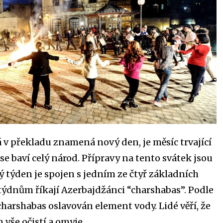
á v překladu znamená nový den, je měsíc trvající
se baví celý národ. Přípravy na tento svátek jsou
týden je spojen s jedním ze čtyř základních
ýdnům říkají Azerbajdžánci “charshabas”. Podle
 charshabas oslavován element vody. Lidé věří, že
 vše očistí a omyje.