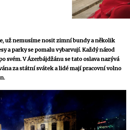
e, už nemusíme nosit zimní bundy a několik
Lesy a parky se pomalu vybarvují. Každý národ
a po svém. V Ázerbájdžánu se tato oslava nazývá
ána za státní svátek a lidé mají pracovní volno
n.