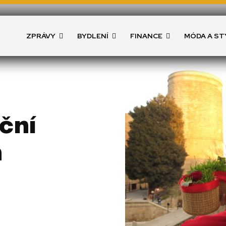
ZPRÁVY
BYDLENÍ
FINANCE
MÓDA A ST
ční
h