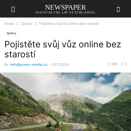
NEWSPAPER
DISCOVER THE ART OF PUBLISHING
Home
Zprávy
Pojistěte svůj vůz online bez starostí
Zprávy
Pojistěte svůj vůz online bez
starostí
980
0
By
info@press-media.cz
-
15.11.2024