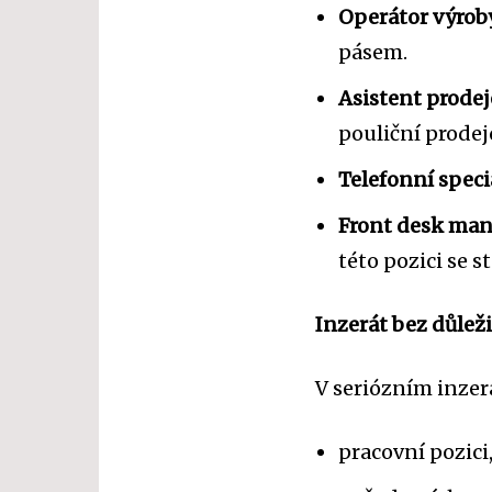
Operátor výrob
pásem.
Asistent prodej
pouliční prodej
Telefonní speci
Front desk ma
této pozici se 
Inzerát bez důlež
V seriózním inze
pracovní pozici