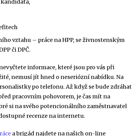
 kandidáta,
fitech
ního vztahu – práce na HPP, se živnostenským
DPP či DPČ.
nevyčtete informace, které jsou pro vás při
ité, nemusí jít hned o neseriózní nabídku. Na
ersonalistky po telefonu. Až když se bude zdráhat
 před pracovním pohovorem, je čas mít na
obré si na svého potencionálního zaměstnavatel
dostupné recenze na internetu.
práce
a brigád najdete na našich on-line