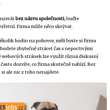
y
inzerát
bez názvu společnosti
, buďte
zřetní. Firma může něco skrývat.
ěkolik hodin na pohovor, měli byste si firmu
budete zbytečně ztrácet čas s nepoctivými
 webových stránek lze využít různá diskusní
e často dozvíte, co firma skutečně nabízí. Bez
si ale nic z toho nenajdete.