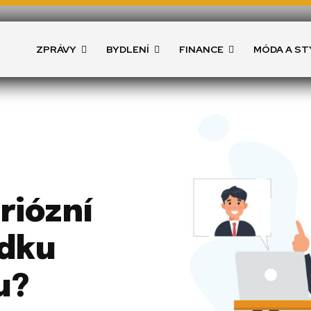
ZPRÁVY
BYDLENÍ
FINANCE
MÓDA A ST
riózní
ídku
u?