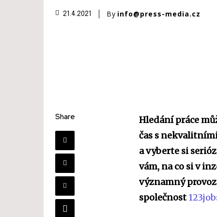
By
info@press-media.cz
21.4.2021
Share
Hledání práce můž
čas s nekvalitním
a vyberte si seri
vám, na co si v i
významný provozo
společnost
123job