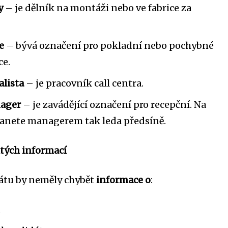
y
– je dělník na montáži nebo ve fabrice za
e
– bývá označení pro pokladní nebo pochybné
ce.
alista
– je pracovník call centra.
nager
– je zavádějící označení pro recepční. Na
stanete managerem tak leda předsíně.
itých informací
rátu by neměly chybět
informace o
:
,