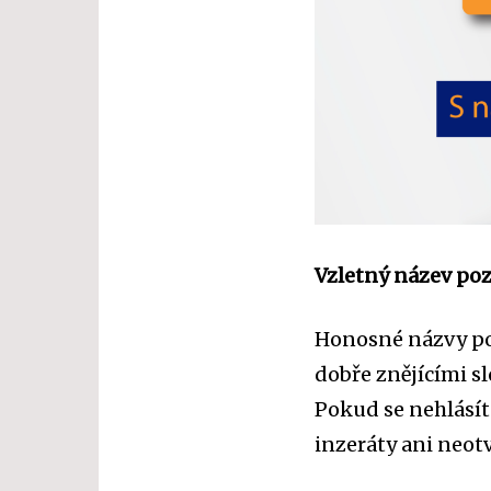
Vzletný název poz
Honosné názvy poz
dobře znějícími s
Pokud se nehlásít
inzeráty ani neotv