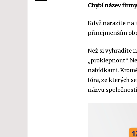
Chybí název firm
Když narazíte na 
přinejmenším obe
Než si vyhradíte n
„proklepnout“. Ne
nabídkami. Kromě
fóra, ze kterých s
názvu společnosti 