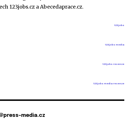
ech 123jobs.cz a Abecedaprace.cz.
123jobs
123jobs media
123jobs recenze
123jobs media recenze
@press-media.cz