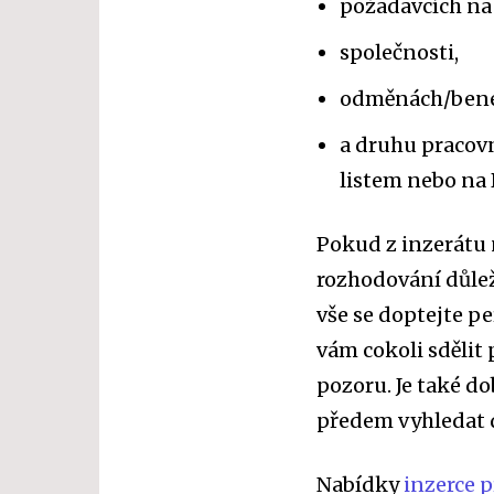
požadavcích na
společnosti,
odměnách/bene
a druhu pracov
listem nebo na 
Pokud z inzerátu 
rozhodování důlež
vše se doptejte p
vám cokoli sdělit
pozoru. Je také d
předem vyhledat 
Nabídky
inzerce 