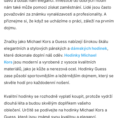
davu a dodat nám eleganci. Investice do dobrých hodin
nám také může pomoci získat zaměstnání. Lidé jsou často
považováni za známku vynalézavosti a profesionality. A
přiznejme si, že když se ucházíme o práci, záleží na prvním
dojmu.
Značky jako Michael Kors a Guess nabízejí širokou škálu
elegantních a stylových pánských a
dámských hodinek
,
které dokonale doplní náš oděv.
Hodinky Michael
Kors
jsou moderní a vyrobené z vysoce kvalitních
materiálů, jako je kůže a nerezová ocel. Hodinky Guess
zase působí sportovnějším a ležérnějším dojmem, který se
skvěle hodí pro každodenní nošení.
Kvalitní hodinky se rozhodně vyplatí koupit, protože vydrží
dlouhá léta a budou skvělým doplňkem vašeho
oblečení. Určitě se podívejte na hodinky Michael Kors a
Guess, které jsou známé svou kvalitou a elegancí.