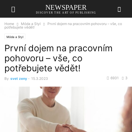
NEWSPAPER
DISCOVER THE ART OF PUBLISHING
Home
Móda a Styl
První dojem na pracovním pohovoru – vše, co
potřebujete vědět!
Móda a Styl
První dojem na pracovním
pohovoru – vše, co
potřebujete vědět!
6931
3
By
svet zeny
-
15.3.2023