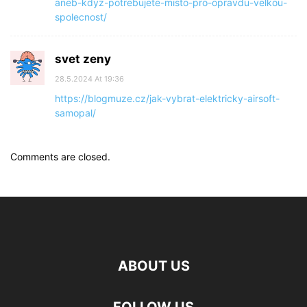
aneb-kdyz-potrebujete-misto-pro-opravdu-velkou-
spolecnost/
svet zeny
28.5.2024 At 19:36
https://blogmuze.cz/jak-vybrat-elektricky-airsoft-
samopal/
Comments are closed.
ABOUT US