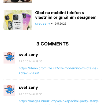
Obal na mobilní telefon s
vlastním originálním designem
svet zeny
-
19.5.2026
3 COMMENTS
svet zeny
28.5.2024 At 19:35
https://denikpromuze.cz/vliv-moderniho-zivota-na-
zdravi-vlasu/
svet zeny
28.5.2024 At 19:35
https://magazinmuzi.cz/velkokapacitni-party-stany-