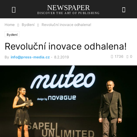
NEWSPAPER
DISCOVER THE ART OF PUBLISHING
Home
Bydlení
Revoluční inovace odhalena!
Bydlení
Revoluční inovace odhalena!
1736
0
By
info@press-media.cz
-
8.2.2019