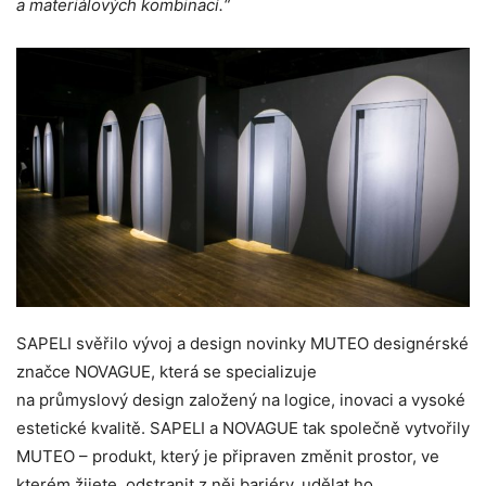
a materiálových kombinací.“
SAPELI svěřilo vývoj a design novinky MUTEO designérské
značce NOVAGUE, která se specializuje
na průmyslový design založený na logice, inovaci a vysoké
estetické kvalitě. SAPELI a NOVAGUE tak společně vytvořily
MUTEO – produkt, který je připraven změnit prostor, ve
kterém žijete, odstranit z něj bariéry, udělat ho