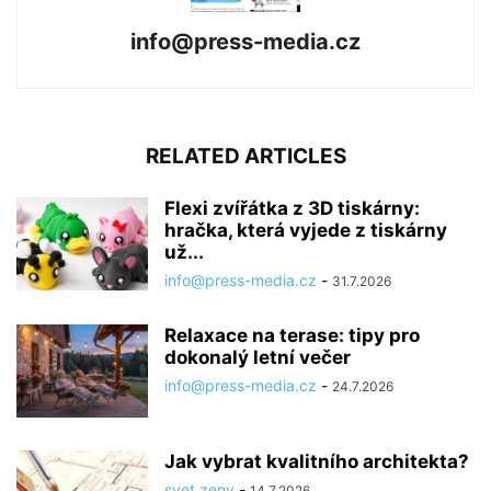
info@press-media.cz
RELATED ARTICLES
Flexi zvířátka z 3D tiskárny:
hračka, která vyjede z tiskárny
už...
info@press-media.cz
-
31.7.2026
Relaxace na terase: tipy pro
dokonalý letní večer
info@press-media.cz
-
24.7.2026
Jak vybrat kvalitního architekta?
svet zeny
-
14.7.2026