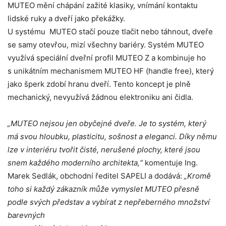
MUTEO mění chápání zažité klasiky, vnímání kontaktu
lidské ruky a dveří jako překážky.
U systému MUTEO stačí pouze tlačit nebo táhnout, dveře
se samy otevřou, mizí všechny bariéry. Systém MUTEO
využívá speciální dveřní profil MUTEO Z a kombinuje ho
s unikátním mechanismem MUTEO HF (handle free), který
jako šperk zdobí hranu dveří. Tento koncept je plně
mechanický, nevyužívá žádnou elektroniku ani čidla.
„MUTEO nejsou jen obyčejné dveře. Je to systém, který
má svou hloubku, plasticitu, sošnost a eleganci. Díky němu
lze v interiéru tvořit čisté, nerušené plochy, které jsou
snem každého moderního architekta,“
komentuje Ing.
Marek Sedlák, obchodní ředitel SAPELI a dodává:
„Kromě
toho si každý zákazník může vymyslet MUTEO přesně
podle svých představ a vybírat z nepřeberného množství
barevných