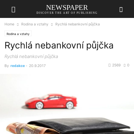
NEWSPAPER
DISCOVER THE ART OF PUBLISHING
Home
Rodina a vztahy
Rychlá nebankovní půjčka
Rodina a vztahy
Rychlá nebankovní půjčka
Rychlá nebankovní půjčka
2569
0
By
redakce
-
20.9.2017