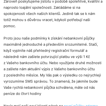
Zároveň poskytujeme jistotu v podobě spolehlivé, kvalitní a
naprosto loajální společnosti. Zakládáme si na
spokojenosti všech našich klientů. Jedině tak se k nám
totiž mohou s důvěrou vracet, kdykoli potřebují naši
pomoc.
Proto jsou naše podmínky k získání nebankovní půjčky
maximálně jednoduché a především srozumitelné. Stačí,
když vyplníte náš přehledný registrační formulář a
následně nám zašlete potvrzující platbu ve výši 1 Kč
z Vašeho bankovního účtu. Nebo využijete druhé možnosti
a zašlete nám aktuální výpis z Vašeho bankovního účtu
z posledního měsíce. My Vás pak o výsledku co nejrychleji
vyrozumíme SMS správou. To znamená, že jakmile bude
Vaše rychlá nebankovní půjčka schválena, máte od nás
peníze do čtvrt hodiny
Navíc mají naši noví klienti nárok na
první půjčku zdarma
,