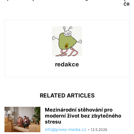
ČR
redakce
RELATED ARTICLES
Mezinárodní stěhování pro
moderní život bez zbytečného
stresu
info@press-media.cz
-
12.5.2026