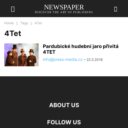
NEWSPAPER
DISCOVER THE ART OF PUBLISHING
Home
Tags
4Tet
4Tet
Pardubické hudební jaro přivítá
4TET
info@press-media.cz
-
22.3.2018
ABOUT US
FOLLOW US