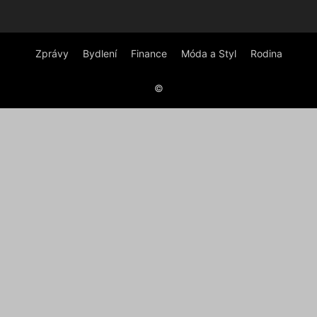
Zprávy
Bydlení
Finance
Móda a Styl
Rodina
©