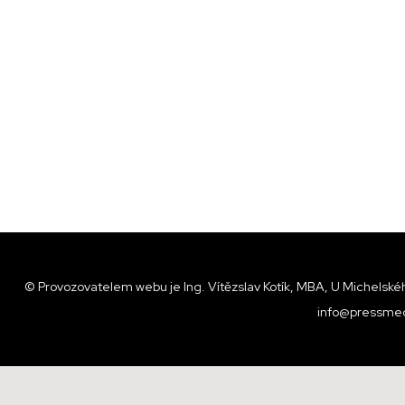
© Provozovatelem webu je Ing. Vítězslav Kotík, MBA, U Michelskéh
info@pressmed