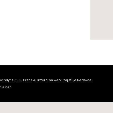
o mlýna 1535, Praha 4, Inzerci na webu zajišťuje Redakce:
ia.net