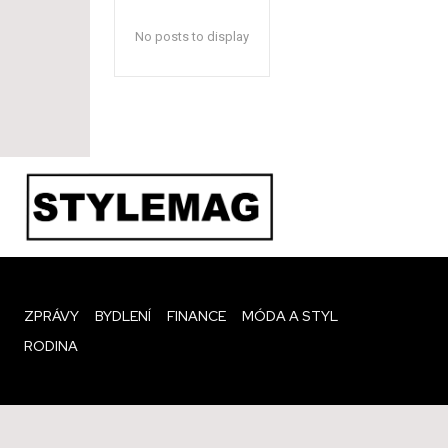
No posts to display
ZPRÁVY
BYDLENÍ
FINANCE
MÓDA A STYL
RODINA