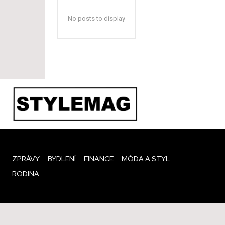
No posts to display
ZPRÁVY
BYDLENÍ
FINANCE
MÓDA A STYL
RODINA