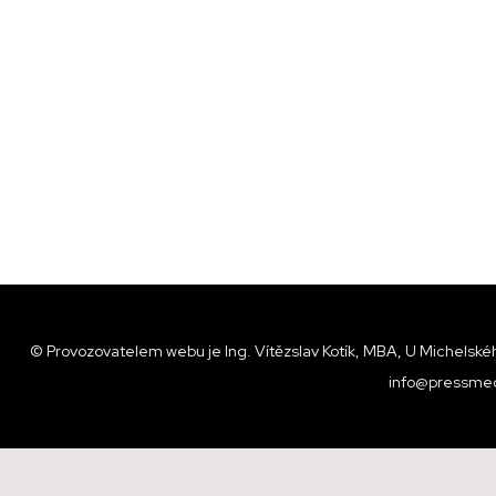
© Provozovatelem webu je Ing. Vítězslav Kotík, MBA, U Michelskéh
info@pressmed