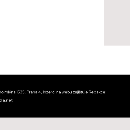
o mlýna 1535, Praha 4, Inzerci na webu zajišťuje Redakce:
ia.net