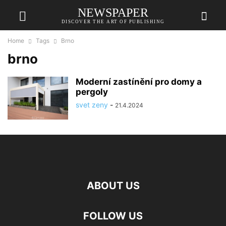
NEWSPAPER
DISCOVER THE ART OF PUBLISHING
Home
Tags
Brno
brno
Moderní zastínění pro domy a
pergoly
svet zeny
-
21.4.2024
ABOUT US
FOLLOW US