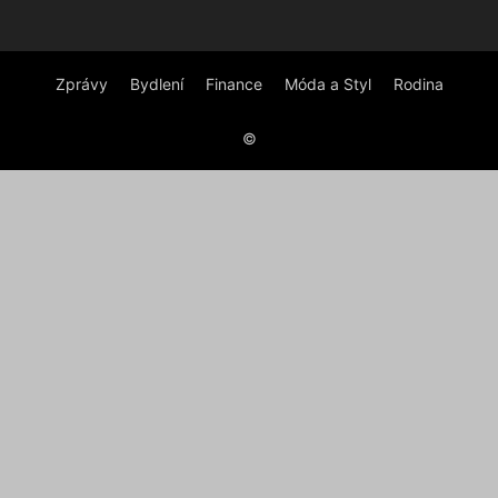
Zprávy
Bydlení
Finance
Móda a Styl
Rodina
©