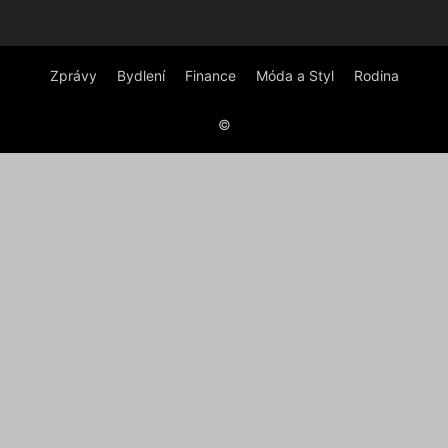
Zprávy
Bydlení
Finance
Móda a Styl
Rodina
©