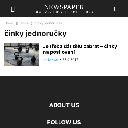
NEWSPAPER
DISCOVER THE ART OF PUBLISHING
Home
Tags
činky jednoručky
činky jednoručky
Je třeba dát tělu zabrat – činky
na posilování
redakce
-
28.4.2017
ABOUT US
FOLLOW US