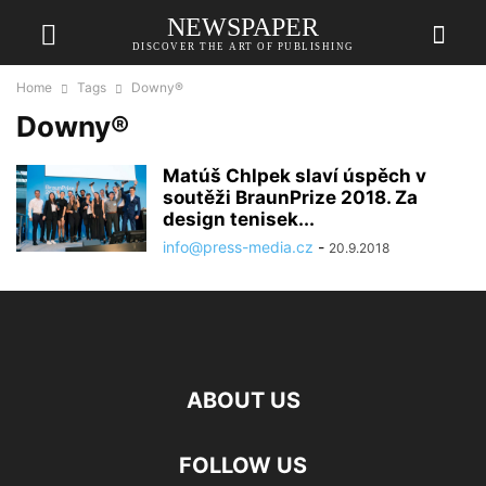
NEWSPAPER
DISCOVER THE ART OF PUBLISHING
Home
Tags
Downy®
Downy®
Matúš Chlpek slaví úspěch v
soutěži BraunPrize 2018. Za
design tenisek...
info@press-media.cz
-
20.9.2018
ABOUT US
FOLLOW US