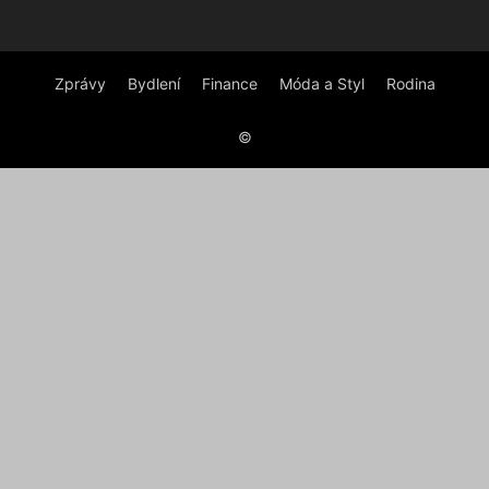
Zprávy
Bydlení
Finance
Móda a Styl
Rodina
©