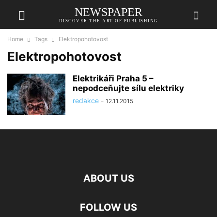
NEWSPAPER
DISCOVER THE ART OF PUBLISHING
Home
Tags
Elektropohotovost
Elektropohotovost
Elektrikáři Praha 5 –
nepodceňujte sílu elektriky
redakce
-
12.11.2015
ABOUT US
FOLLOW US