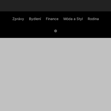
Zprávy
Bydlení
Finance
Móda a Styl
Rodina
©