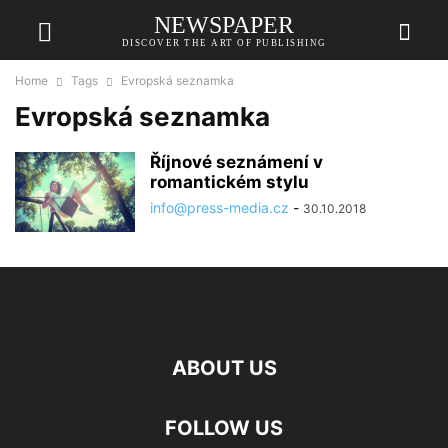
NEWSPAPER
DISCOVER THE ART OF PUBLISHING
Home
Tags
Evropská seznamka
Evropská seznamka
Říjnové seznámení v
romantickém stylu
info@press-media.cz
-
30.10.2018
ABOUT US
FOLLOW US