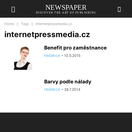
NEWSPAPER
DISCOVER THE ART OF PUBLISHING
Home
Tags
Internetpressmedia.cz
internetpressmedia.cz
Benefit pro zaměstnance
redakce
-
10.5.2015
Barvy podle nálady
redakce
-
28.7.2014