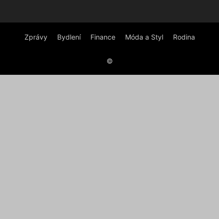
Zprávy
Bydlení
Finance
Móda a Styl
Rodina
©