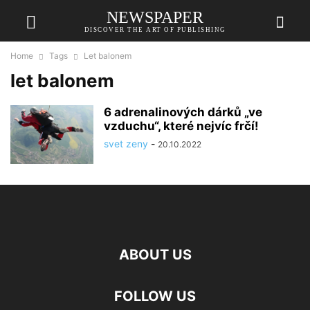
NEWSPAPER
DISCOVER THE ART OF PUBLISHING
Home
Tags
Let balonem
let balonem
6 adrenalinových dárků „ve
vzduchu“, které nejvíc frčí!
svet zeny
-
20.10.2022
ABOUT US
FOLLOW US