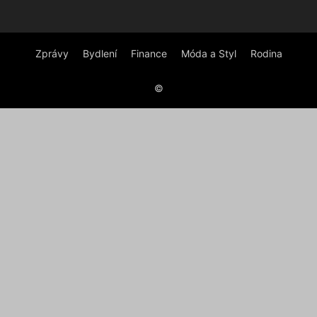
Zprávy
Bydlení
Finance
Móda a Styl
Rodina
©