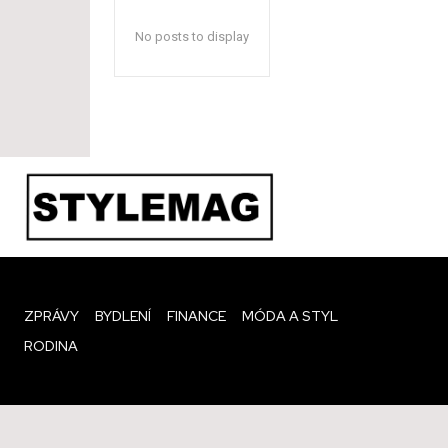
No posts to display
ZPRÁVY
BYDLENÍ
FINANCE
MÓDA A STYL
RODINA