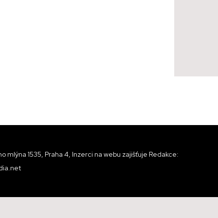
o mlýna 1535, Praha 4, Inzerci na webu zajišťuje Redakce:
ia.net