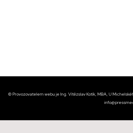
© Provozovatelem webu je Ing. Vítězslav Kotík, MBA, U Michelskéh
info@pressmed