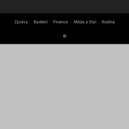
Zprávy
Bydlení
Finance
Móda a Styl
Rodina
©