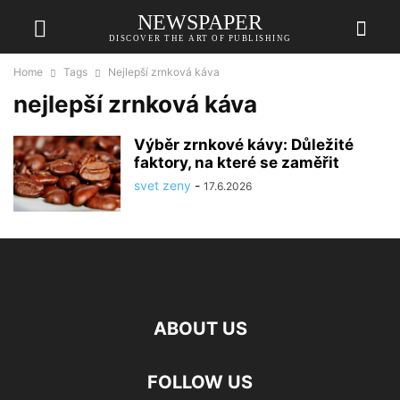
NEWSPAPER
DISCOVER THE ART OF PUBLISHING
Home
Tags
Nejlepší zrnková káva
nejlepší zrnková káva
Výběr zrnkové kávy: Důležité
faktory, na které se zaměřit
svet zeny
-
17.6.2026
ABOUT US
FOLLOW US