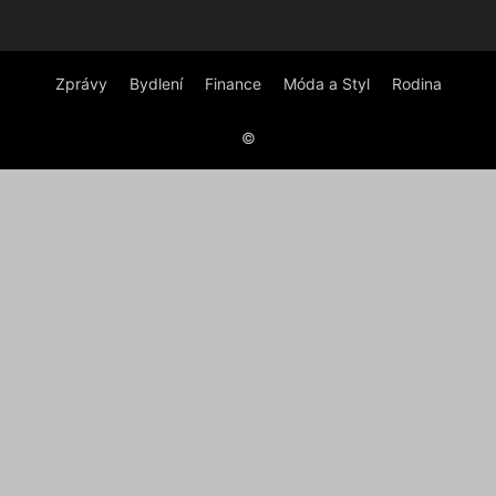
Zprávy
Bydlení
Finance
Móda a Styl
Rodina
©