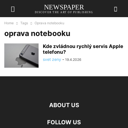
NEWSPAPER
DISCOVER THE ART OF PUBLISHING
Home
Tags
Oprava notebooku
oprava notebooku
Kde zvládnou rychlý servis Apple
telefonu?
svet zeny
-
19.4.2026
ABOUT US
FOLLOW US