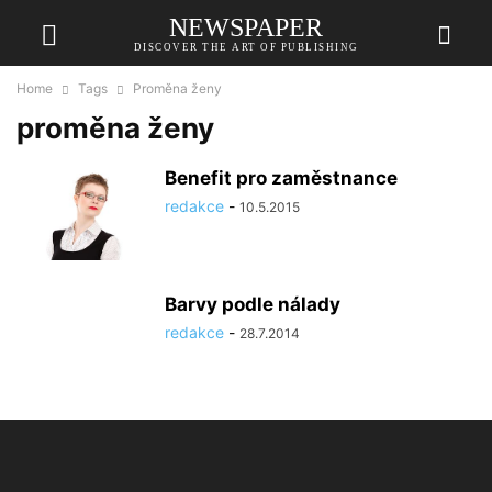
NEWSPAPER
DISCOVER THE ART OF PUBLISHING
Home
Tags
Proměna ženy
proměna ženy
Benefit pro zaměstnance
redakce
-
10.5.2015
Barvy podle nálady
redakce
-
28.7.2014