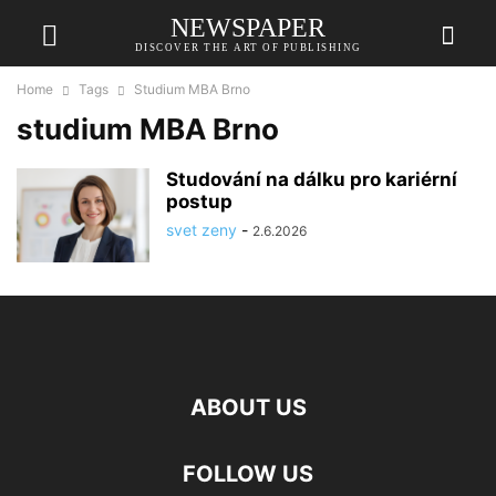
NEWSPAPER
DISCOVER THE ART OF PUBLISHING
Home
Tags
Studium MBA Brno
studium MBA Brno
Studování na dálku pro kariérní
postup
svet zeny
-
2.6.2026
ABOUT US
FOLLOW US