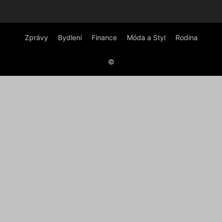
Zprávy
Bydlení
Finance
Móda a Styl
Rodina
©