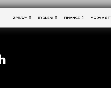
ZPRÁVY
BYDLENÍ
FINANCE
MÓDA A ST
h