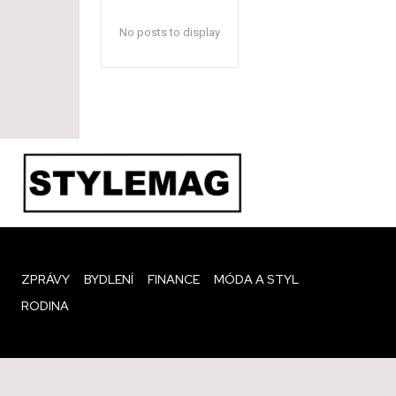
No posts to display
ZPRÁVY
BYDLENÍ
FINANCE
MÓDA A STYL
RODINA