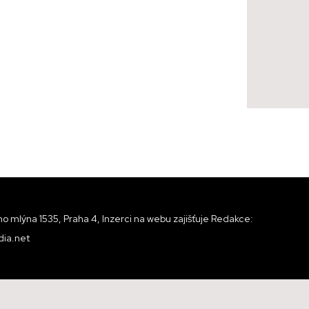
o mlýna 1535, Praha 4, Inzerci na webu zajišťuje Redakce:
ia.net