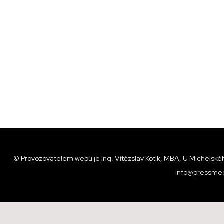
© Provozovatelem webu je Ing. Vítězslav Kotík, MBA, U Michelskéh
info@pressmed