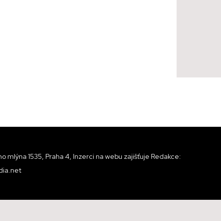
o mlýna 1535, Praha 4, Inzerci na webu zajišťuje Redakce:
ia.net