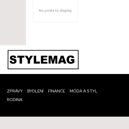
No posts to display
ZPRÁVY
BYDLENÍ
FINANCE
MÓDA A STYL
RODINA