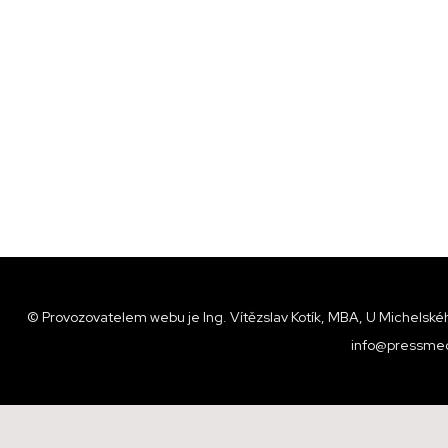
© Provozovatelem webu je Ing. Vítězslav Kotík, MBA, U Michelskéh
info@pressmed