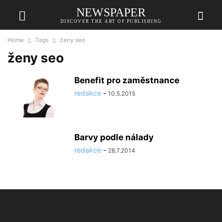
NEWSPAPER
DISCOVER THE ART OF PUBLISHING
Home
Tags
ženy seo
ženy seo
Benefit pro zaměstnance
redakce
-
10.5.2015
Barvy podle nálady
redakce
-
28.7.2014