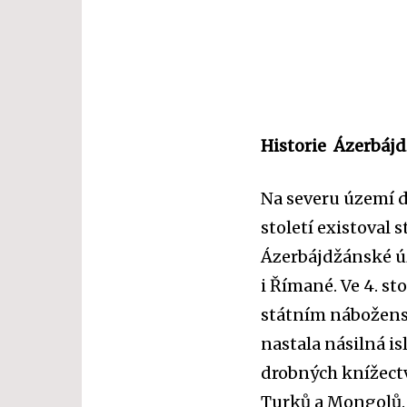
Historie Ázerbáj
Na severu území 
století
existoval s
Ázerbájdžánské ú
i
Římané
. Ve 4. st
státním náboženst
nastala násilná isl
drobných knížectv
Turků a Mongolů. V