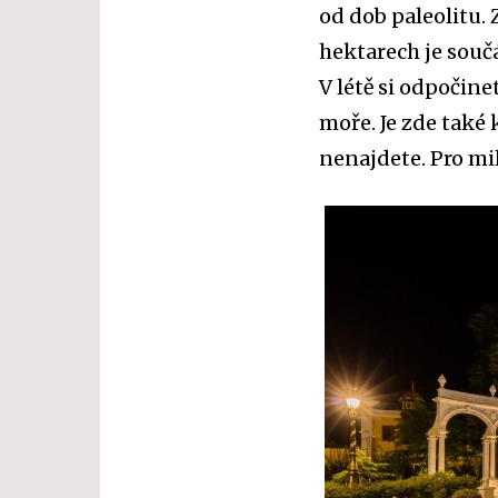
od dob paleolitu. 
hektarech je souč
V létě si odpočin
moře. Je zde také 
nenajdete. Pro mil