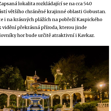
Zapsaná lokalita rozkládající se na cca 540
ástí většího chráněné krajinné oblasti Gobustan.
ete i na krásných plážích na pobřeží Kaspického
k vidění překrásná příroda, kterou jinde
ovníky hor bude určitě atraktivní i Kavkaz.