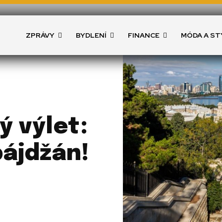
ZPRÁVY
BYDLENÍ
FINANCE
MÓDA A ST
ý výlet:
ájdžán!