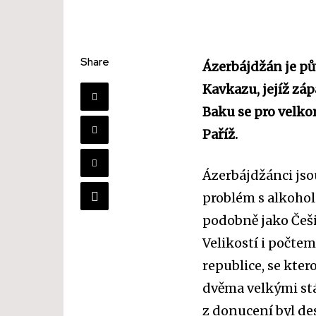
Share
Ázerbájdžán je pů
Kavkazu, jejíž zá
Baku se pro velko
Paříž.
Ázerbájdžánci jso
problém s alkohol
podobně jako Češi
Velikostí i počte
republice, se kter
dvěma velkými stá
z donucení byl de