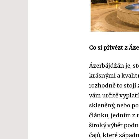
Co si přivézt z Á
Ázerbájdžán je, st
krásnými a kvalit
rozhodně to stojí z
vám určitě vyplat
skleněný, nebo po
článku, jedním z n
široký výběr podn
čajů, které západn