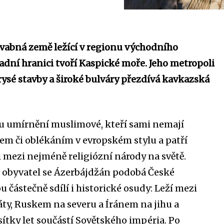
vabná země ležící v regionu východního
padní hranici tvoří Kaspické moře. Jeho metropoli
rysé stavby a široké bulváry přezdívá kavkazská
u umírnění muslimové, kteří sami nemají
em či oblékáním v evropském stylu a patří
 mezi nejméně religiózní národy na světě.
m obyvatel se Ázerbájdžán podobá České
ou částečně sdílí i historické osudy: Leží mezi
ty, Ruskem na severu a Íránem na jihu a
sítky let součástí Sovětského impéria. Po