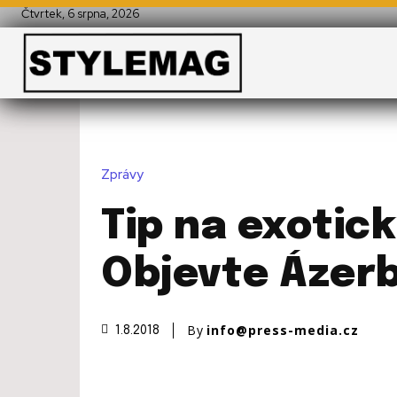
Čtvrtek, 6 srpna, 2026
Zprávy
Tip na exotick
Objevte Ázerb
By
info@press-media.cz
1.8.2018