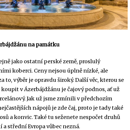
zerbájdžánu na památku
ejně jako ostatní perské země, proslulý
ními koberci. Ceny nejsou úplně nízké, ale
a to, výběr je opravdu široký. Další věc, kterou se
í koupit v Ázerbájdžánu je čajový podnos, ať už
rcelánový. Jak už jsme zmínili v předchozím
ejčastějších nápojů je zde čaj, proto je tady také
osů a konvic. Také tu seženete nespočet druhů
í a střední Evropa vůbec nezná.