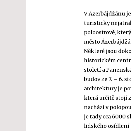
V Ázerbájdžánu je
turisticky nejatr
poloostrově, kter
město Ázerbájdžánu
Některé jsou dok
historickém centr
století a Panenská
budov ze 7. – 6. s
architektury je 
která určitě stojí 
nachází v polopou
je tady cca 6000 s
lidského osídlení 