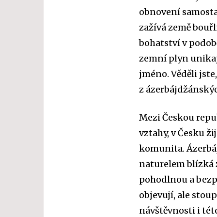
obnovení samostat
zažívá země bouřl
bohatství v podob
zemní plyn unikaj
jméno. Věděli jste
z ázerbájdžánský
Mezi Českou repub
vztahy, v Česku ži
komunita. Ázerbá
naturelem blízká z
pohodlnou a bezp
objevují, ale stou
návštěvnosti i této