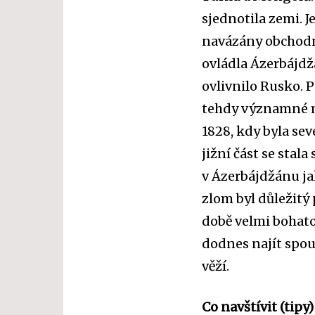
sjednotila zemi. J
navázány obchodní
ovládla Ázerbájd
ovlivnilo
Rusko
. 
tehdy významné 
1828, kdy byla se
jižní část se stala
v Ázerbájdžánu jak
zlom byl důležitý 
době velmi bohatou
dodnes najít spo
věží.
Co navštívit (tipy)