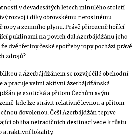
nosti v devadesátých letech minulého století
ivý rozvoj i díky obrovskému nerostnému
ě ropy a zemního plynu. Právě přirozeně hořící
ící puklinami na povrch dal Ázerbájdžánu jeho
, že dvě třetiny české spotřeby ropy pochází právě
ch zdrojů?
likou a Ázerbájdžánem se rozvíjí čilé obchodní
je a pracuje velmi aktivní ázerbájdžánská
jdžán je exotická a přitom Čechům svým
emě, kde lze strávit relativně levnou a přitom
ečnou dovolenou. Češi Ázerbájdžán teprve
pající obliba netradičních destinací vede k růstu
 atraktivní lokality.