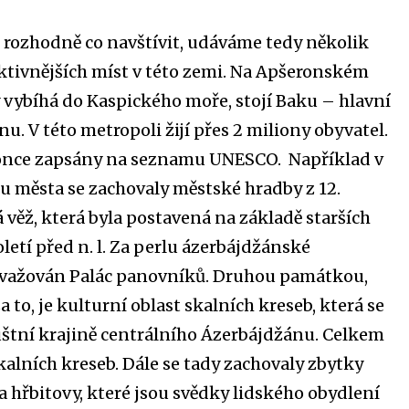
 rozhodně co navštívit, udáváme tedy několik
aktivnějších míst v této zemi. Na Apšeronském
ý vybíhá do Kaspického moře, stojí Baku – hlavní
. V této metropoli žijí přes 2 miliony obyvatel.
once zapsány na seznamu UNESCO. Například v
u města se zachovaly městské hradby z 12.
 věž, která byla postavená na základě starších
toletí před n. l. Za perlu ázerbájdžánské
považován Palác panovníků. Druhou památkou,
za to, je kulturní oblast skalních kreseb, která se
štní krajině centrálního Ázerbájdžánu. Celkem
kalních kreseb. Dále se tady zachovaly zbytky
a hřbitovy, které jsou svědky lidského obydlení