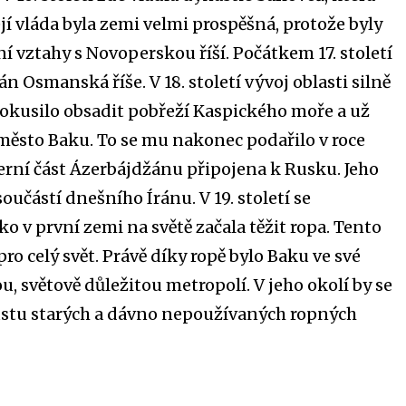
ejí vláda byla zemi velmi prospěšná, protože byly
 vztahy s Novoperskou říší. Počátkem 17. století
žán Osmanská říše.
V
18. století
vývoj oblasti silně
Pokusilo obsadit pobřeží
Kaspického moře
a už
město
Baku
. To se mu nakonec podařilo v roce
verní část Ázerbájdžánu připojena k Rusku. Jeho
 součástí dnešního Íránu. V 19. století se
o v první zemi na světě začala těžit ropa. Tento
pro celý svět. Právě díky ropě bylo Baku ve své
, světově důležitou metropolí. V jeho okolí by se
ustu starých a dávno nepoužívaných ropných