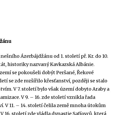
džánu
dnešního Ázerbájdžánu od
1. století př. Kr.
do
10.
tát, historiky nazvaný
Kavkazská Albánie
.
zemí se pokoušeli dobýt Peršané, Řekové
oletí se zde rozšířilo křesťanství, později se stalo
vím. V 7. století bylo však území dobyto Araby a
amizace. V 9. – 16. zde století vznikla řada
í. V 11. – 14. století čelila země mnoha útokům
 16. století zde vládla dynastie Safíovců, která