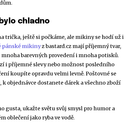
ádům.
bylo chladno
a trička, ještě si počkáme, ale mikiny se hodí už i
é pánské mikiny
z bastard.cz mají příjemný tvar,
 z mnoha barevných provedení i mnoha potisků.
zí i příjemné slevy nebo možnost posledního
ení koupíte opravdu velmi levně. Poštovné se
, k objednávce dostanete dárek a všechno zboží
ého gusta, ukažte světu svůj smysl pro humor a
ém oblečení jako ryba ve vodě.