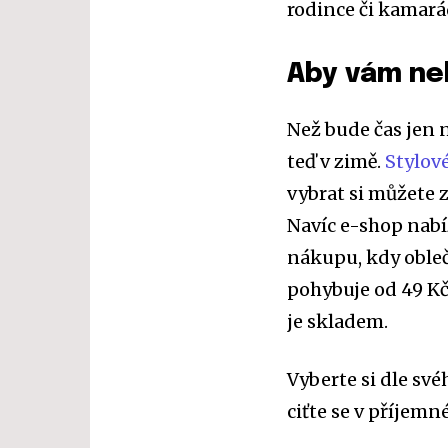
rodince či kamar
Aby vám ne
Než bude čas jen n
teď v zimě.
Stylov
vybrat si můžete
Navíc e-shop nabí
nákupu, kdy obleč
pohybuje od 49 Kč
je skladem.
Vyberte si dle sv
ciťte se v příjemn