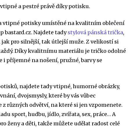
 vtipné a pestré právě díky potisku.
 a vtipné potisky umístěné na kvalitním oblečení
op bastard.cz. Najdete tady
stylová pánská trička
,
ak pro silnější, tak útlejší muže. Z velikostí si
aždý. Díky kvalitnímu materiálu je tričko odolné
 je i příjemné na nošení, pružné, barvy se
potisků, najdete tady vtipné, humorné obrázky,
rovnání, dvojsmysly, které by vás vůbec
 z různých odvětví, na které si jen vzpomenete.
u sport, hudbu, jídlo, zvířata, sex, práce… A
 pro ženy a děti, takže můžete udělat radost celé