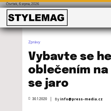
Čtvrtek, 6 srpna, 2026
Zprávy
Vybavte se h
oblečením na b
se jaro
By
info@press-media.cz
30.1.2020