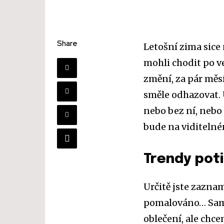
Share
Letošní zima sice
mohli chodit po ve
změní, za pár měs
směle odhazovat. 
nebo bez ní, nebo 
bude na viditelné
Trendy poti
Určitě jste zazname
pomalováno… Samo
oblečení, ale chce