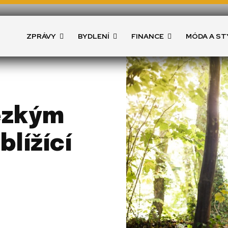
ZPRÁVY
BYDLENÍ
FINANCE
MÓDA A ST
ezkým
lížící