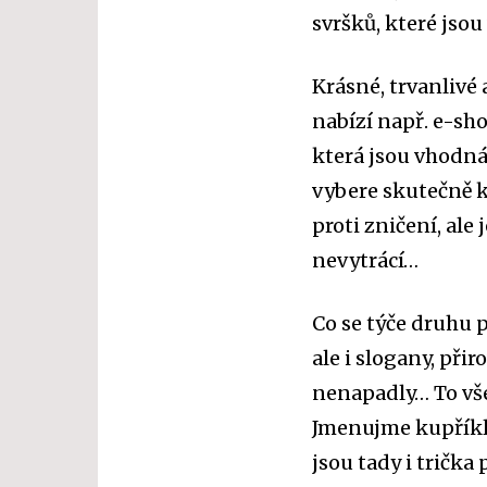
svršků, které jsou
Krásné, trvanlivé
nabízí např. e-sh
která jsou vhodná j
vybere skutečně k
proti zničení, ale
nevytrácí…
Co se týče druhu 
ale i slogany, při
nenapadly… To vše
Jmenujme kupříklad
jsou tady i trička