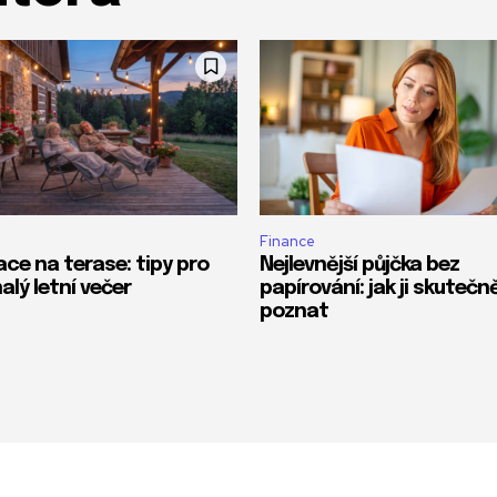
Finance
ace na terase: tipy pro
Nejlevnější půjčka bez
alý letní večer
papírování: jak ji skutečn
poznat