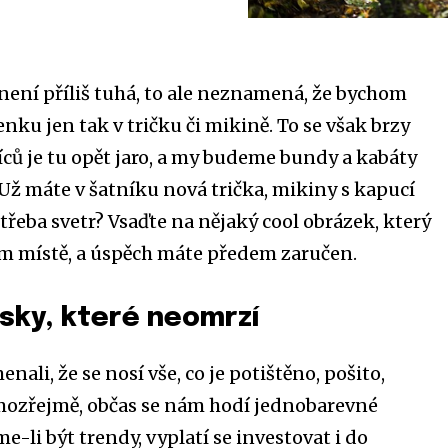
 není příliš tuhá, to ale neznamená, že bychom
nku jen tak v tričku či mikině. To se však brzy
íců je tu opět jaro, a my budeme bundy a kabáty
Už máte v šatníku nová trička, mikiny s kapucí
třeba svetr? Vsaďte na nějaký cool obrázek, který
m místě, a úspěch máte předem zaručen.
sky, které neomrzí
nali, že se nosí vše, co je potištěno, pošito,
zřejmě, občas se nám hodí jednobarevné
me-li být trendy, vyplatí se investovat i do