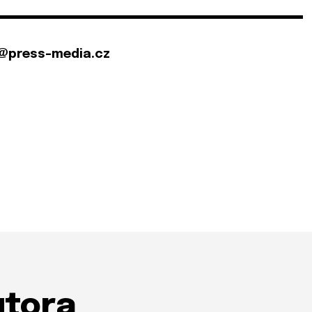
@press-media.cz
utora