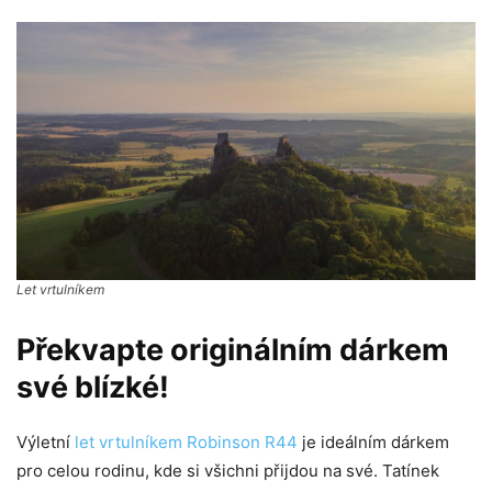
Let vrtulníkem
Překvapte originálním dárkem
své blízké!
Výletní
let vrtulníkem Robinson R44
je ideálním dárkem
pro celou rodinu, kde si všichni přijdou na své. Tatínek