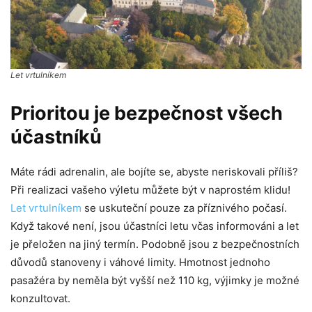
Let vrtulníkem
Prioritou je bezpečnost všech
účastníků
Máte rádi adrenalin, ale bojíte se, abyste neriskovali příliš?
Při realizaci vašeho výletu můžete být v naprostém klidu!
Let vrtulníkem
se uskuteční pouze za příznivého počasí.
Když takové není, jsou účastníci letu včas informováni a let
je přeložen na jiný termín. Podobně jsou z bezpečnostních
důvodů stanoveny i váhové limity. Hmotnost jednoho
pasažéra by neměla být vyšší než 110 kg, výjimky je možné
konzultovat.