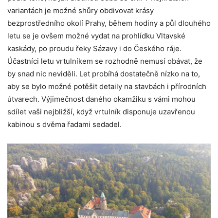
variantách je možné shůry obdivovat krásy
bezprostředního okolí Prahy, během hodiny a půl dlouhého
letu se je ovšem možné vydat na prohlídku Vltavské
kaskády, po proudu řeky Sázavy i do Českého ráje.
Účastníci letu vrtulníkem se rozhodně nemusí obávat, že
by snad nic neviděli. Let probíhá dostatečně nízko na to,
aby se bylo možné potěšit detaily na stavbách i přírodních
útvarech. Výjimečnost daného okamžiku s vámi mohou
sdílet vaši nejbližší, když vrtulník disponuje uzavřenou
kabinou s dvěma řadami sedadel.