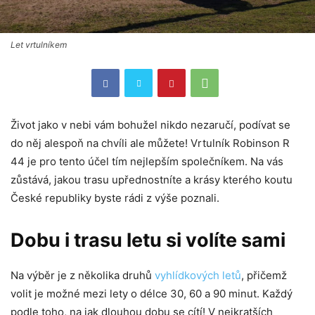
Let vrtulníkem
Život jako v nebi vám bohužel nikdo nezaručí, podívat se
do něj alespoň na chvíli ale můžete! Vrtulník Robinson R
44 je pro tento účel tím nejlepším společníkem. Na vás
zůstává, jakou trasu upřednostníte a krásy kterého koutu
České republiky byste rádi z výše poznali.
Dobu i trasu letu si volíte sami
Na výběr je z několika druhů
vyhlídkových letů
, přičemž
volit je možné mezi lety o délce 30, 60 a 90 minut. Každý
podle toho, na jak dlouhou dobu se cítí! V nejkratších