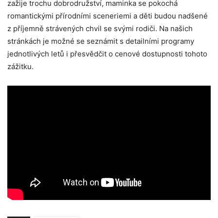
zažije trochu dobrodružství, maminka se pokochá
romantickými přírodními sceneriemi a děti budou nadšené
z příjemně strávených chvil se svými rodiči. Na našich
stránkách je možné se seznámit s detailními programy
jednotlivých letů i přesvědčit o cenové dostupnosti tohoto
zážitku.