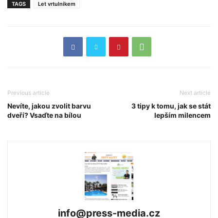
TAGS
Let vrtulníkem
Previous article
Next article
Nevíte, jakou zvolit barvu
3 tipy k tomu, jak se stát
dveří? Vsaďte na bílou
lepším milencem
info@press-media.cz