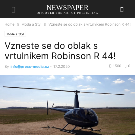
NEWSPAPER
DISCOVER THE ART OF PUBLISHING
Home
Móda a Styl
Vzneste se do oblak s vrtulníkem Robinson R 44!
Móda a Styl
Vzneste se do oblak s
vrtulníkem Robinson R 44!
1560
0
By
info@press-media.cz
-
17.2.2020